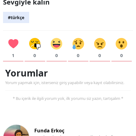
Sevgiyle kalın
#türkçe
1
0
0
0
0
0
Yorumlar
Yorum yapmak için, isterseniz giriş yapabilir veya kayıt olabilirsiniz.
* Bu içerik ile ilgili yorum yok, ilk yorumu siz yazın, tartışalım *
Funda Erkoç