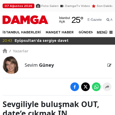
07 Ağustos 2026
Foto Galeri
DamgaTv Video
Son Dakika
25
°
İstanbul
E-Gazete
Ar
Açık
MENÜ
İSTANBUL HABERLERİ
MANŞET HABER
GÜNDEM
DÜNYA
20:41
Halkın dediği olacak!
/
Yazarlar
Sevim
Güney
Sevgiliyle buluşmak OUT,
date’e çıkmak IN...