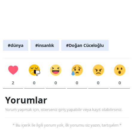
#dünya
#insanlık
#Doğan Cüceloğlu
2
0
0
0
0
0
Yorumlar
Yorum yapmak için, isterseniz giriş yapabilir veya kayıt olabilirsiniz.
* Bu içerik ile ilgili yorum yok, ilk yorumu siz yazın, tartışalım *