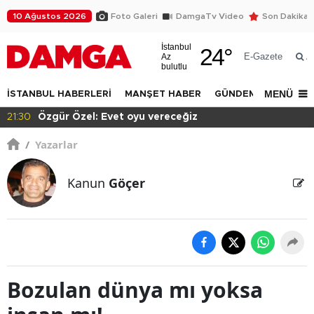
10 Ağustos 2026
Foto Galeri
DamgaTv Video
Son Dakika
İstanbul
24
°
E-Gazete
Az
A
bulutlu
MENÜ
İSTANBUL HABERLERİ
MANŞET HABER
GÜNDEM
DÜNYA
21:28
Erdoğan'ın cumhurbaşkanlığında 12. yılı
/
Yazarlar
Kanun
Göçer
Bozulan dünya mı yoksa