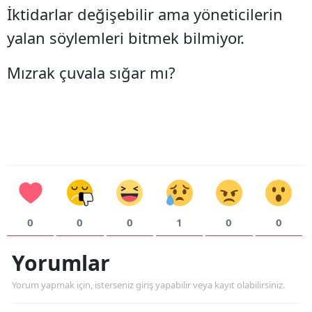
İktidarlar değişebilir ama yöneticilerin
yalan söylemleri bitmek bilmiyor.
Mızrak çuvala sığar mı?
0
0
0
1
0
0
Yorumlar
Yorum yapmak için, isterseniz giriş yapabilir veya kayıt olabilirsiniz.