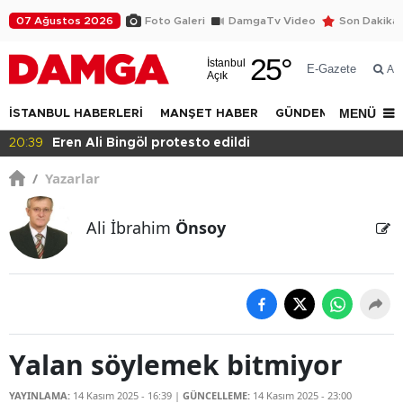
07 Ağustos 2026
Foto Galeri
DamgaTv Video
Son Dakika
25
°
İstanbul
E-Gazete
Ar
Açık
MENÜ
İSTANBUL HABERLERİ
MANŞET HABER
GÜNDEM
DÜNYA
20:36
Eğitimde haksızlık!
/
Yazarlar
Ali İbrahim
Önsoy
Yalan söylemek bitmiyor
YAYINLAMA:
14 Kasım 2025 - 16:39
|
GÜNCELLEME:
14 Kasım 2025 - 23:00