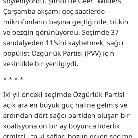
söyleniyordu. Şimdi de Geert Wilders
Çarşamba akşamı geç saatlerde
mikrofonların başına geçtiğinde, bitkin
ve bezgin görünüyordu. Seçimde 37
sandalyeden 11'sini kaybetmek, sağcı
popülist Özgürlük Partisi (PVV) için
kesinlikle bir yenilgiydi.
* * * *
İki yıl önceki seçimde Özgürlük Partisi
açık ara en büyük güç haline gelmiş ve
ardından dört sağcı partiden oluşan bir
koalisyona on bir ay boyunca liderlik
etmişti - ta ki safları bozup erken seçime