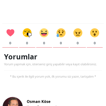
0
0
0
0
0
0
Yorumlar
Yorum yapmak için, isterseniz giriş yapabilir veya kayıt olabilirsiniz.
* Bu içerik ile ilgili yorum yok, ilk yorumu siz yazın, tartışalım *
Osman Köse