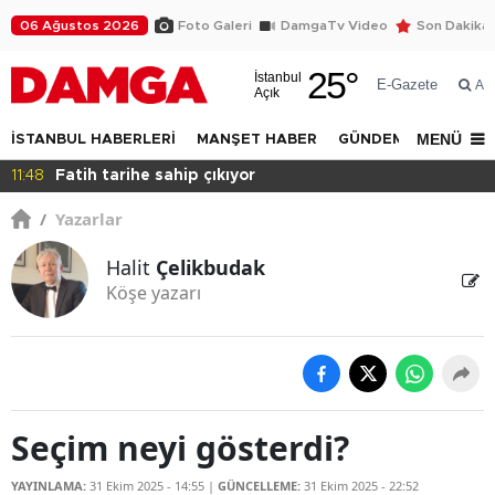
06 Ağustos 2026
Foto Galeri
DamgaTv Video
Son Dakika
25
°
İstanbul
E-Gazete
Ar
Açık
MENÜ
İSTANBUL HABERLERİ
MANŞET HABER
GÜNDEM
DÜNYA
11:46
Bana sahip çıkın!
/
Yazarlar
Halit
Çelikbudak
Köşe yazarı
Seçim neyi gösterdi?
YAYINLAMA:
31 Ekim 2025 - 14:55
|
GÜNCELLEME:
31 Ekim 2025 - 22:52