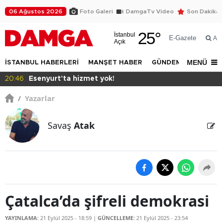
06 Ağustos 2026
Foto Galeri
DamgaTv Video
Son Dakika
25
°
İstanbul
E-Gazete
Ar
Açık
MENÜ
İSTANBUL HABERLERİ
MANŞET HABER
GÜNDEM
DÜNYA
17:28
Bilgi'den ayrıcalık
/
Yazarlar
Savaş
Atak
Çatalca’da şifreli demokrasi
YAYINLAMA:
21 Eylül 2025 - 18:59
|
GÜNCELLEME:
21 Eylül 2025 - 23:54