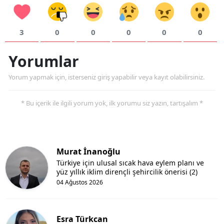
3
0
0
0
0
0
Yorumlar
Yorum yapmak için, isterseniz giriş yapabilir veya kayıt olabilirsiniz.
* Bu içerik ile ilgili yorum yok, ilk yorumu siz yazın, tartışalım *
Murat İnanoğlu
Türkiye için ulusal sıcak hava eylem planı ve
yüz yıllık iklim dirençli şehircilik önerisi (2)
04 Ağustos 2026
Esra Türkcan