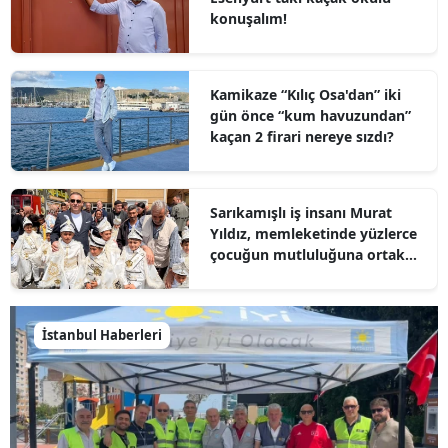
konuşalım!
Kamikaze “Kılıç Osa'dan” iki
gün önce “kum havuzundan”
kaçan 2 firari nereye sızdı?
Sarıkamışlı iş insanı Murat
Yıldız, memleketinde yüzlerce
çocuğun mutluluğuna ortak
oldu
İstanbul Haberleri