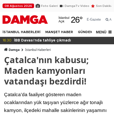
08 Ağustos 2026
Foto Galeri
DamgaTv Video
Son Dakika
26
°
İstanbul
E-Gazete
Ar
Açık
MENÜ
İSTANBUL HABERLERİ
MANŞET HABER
GÜNDEM
DÜNYA
14:32
Beylikdüzü Yakuplu'da daralan sokak tepkisi!
Damga
İstanbul Haberleri
Çatalca'nın kabusu;
Maden kamyonları
vatandaşı bezdirdi!
Çatalca'da faaliyet gösteren maden
ocaklarından yük taşıyan yüzlerce ağır tonajlı
kamyon, ilçedeki mahalle sakinlerinin yaşamını