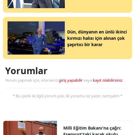
Dün, dünyanın en ünlü ikinci
kırmızı halısı için alınan çok
şaşırtıcı bir karar
Yorumlar
Yorum yapmak için, isterseniz
giriş yapabilir
veya
kayıt olabilirsiniz
.
* Bu içerik ile ilgili yorum yok, ilk yorumu siz yazın, tartışalım *
Milli Eğitim Bakanı'na çağrı:
Esenyurt'taki kaçak okulu