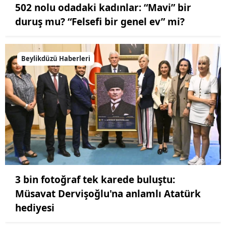
502 nolu odadaki kadınlar: “Mavi” bir
duruş mu? “Felsefi bir genel ev” mi?
Beylikdüzü Haberleri
3 bin fotoğraf tek karede buluştu:
Müsavat Dervişoğlu'na anlamlı Atatürk
hediyesi