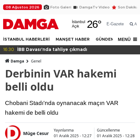
08 Ağustos 2026
Foto Galeri
DamgaTv Video
Son Dakika
26
°
İstanbul
E-Gazete
Ar
Açık
MENÜ
İSTANBUL HABERLERİ
MANŞET HABER
GÜNDEM
DÜNYA
avası'nda tahliye çıkmadı
14:32
Beylik
Damga
Genel
Derbinin VAR hakemi
belli oldu
Chobani Stadı'nda oynanacak maçın VAR
hakemi de belli oldu
Yayınlanma
Güncellenme
Müge Cesur
01 Aralık 2025 - 12:27
01 Aralık 2025 - 12:28