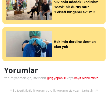
502 nolu odadaki kadınlar:
“Mavi” bir duruş mu?
“Felsefi bir genel ev” mi?
Hekimin derdine derman
olan yok
Yorumlar
Yorum yapmak için, isterseniz
giriş yapabilir
veya
kayıt olabilirsiniz
.
* Bu içerik ile ilgili yorum yok, ilk yorumu siz yazın, tartışalım *