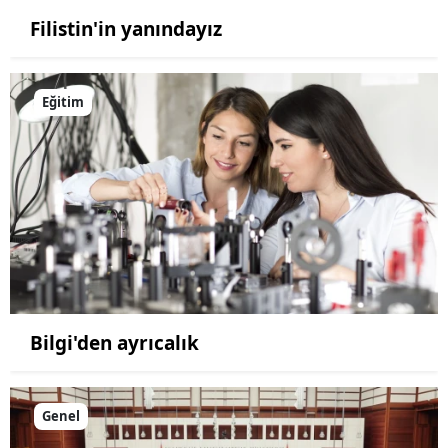
Filistin'in yanındayız
Eğitim
Bilgi'den ayrıcalık
Genel