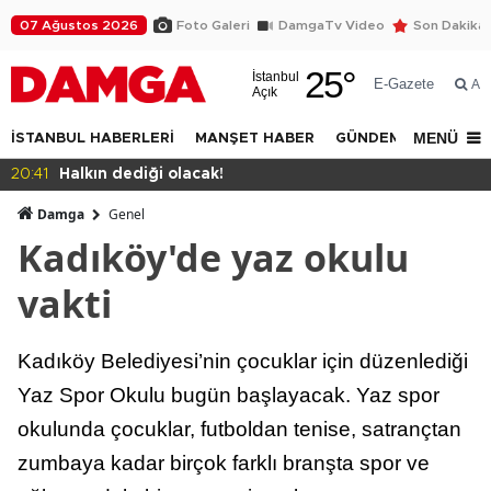
07 Ağustos 2026
Foto Galeri
DamgaTv Video
Son Dakika
25
°
İstanbul
E-Gazete
Ar
Açık
MENÜ
İSTANBUL HABERLERİ
MANŞET HABER
GÜNDEM
DÜNYA
20:39
Eren Ali Bingöl protesto edildi
Damga
Genel
Kadıköy'de yaz okulu
vakti
Kadıköy Belediyesi’nin çocuklar için düzenlediği
Yaz Spor Okulu bugün başlayacak. Yaz spor
okulunda çocuklar, futboldan tenise, satrançtan
zumbaya kadar birçok farklı branşta spor ve