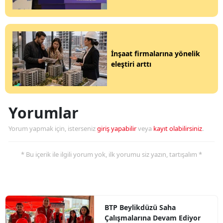
İnşaat firmalarına yönelik
eleştiri arttı
Yorumlar
Yorum yapmak için, isterseniz
giriş yapabilir
veya
kayıt olabilirsiniz
.
* Bu içerik ile ilgili yorum yok, ilk yorumu siz yazın, tartışalım *
BTP Beylikdüzü Saha
Çalışmalarına Devam Ediyor