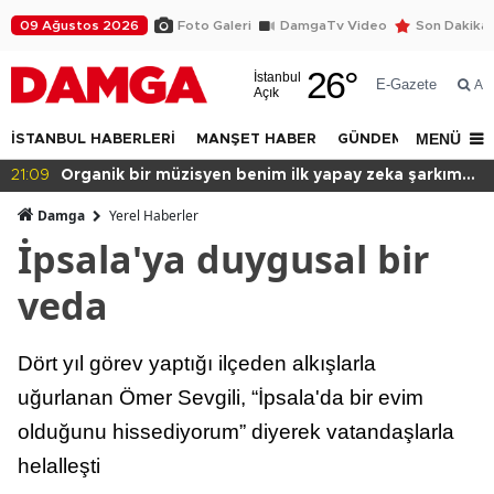
09 Ağustos 2026
Foto Galeri
DamgaTv Video
Son Dakika
26
°
İstanbul
E-Gazete
Ar
Açık
MENÜ
İSTANBUL HABERLERİ
MANŞET HABER
GÜNDEM
DÜNYA
21:09
Organik bir müzisyen benim ilk yapay zeka şarkım
için ne dedi?
Damga
Yerel Haberler
İpsala'ya duygusal bir
veda
Dört yıl görev yaptığı ilçeden alkışlarla
uğurlanan Ömer Sevgili, “İpsala'da bir evim
olduğunu hissediyorum” diyerek vatandaşlarla
helalleşti