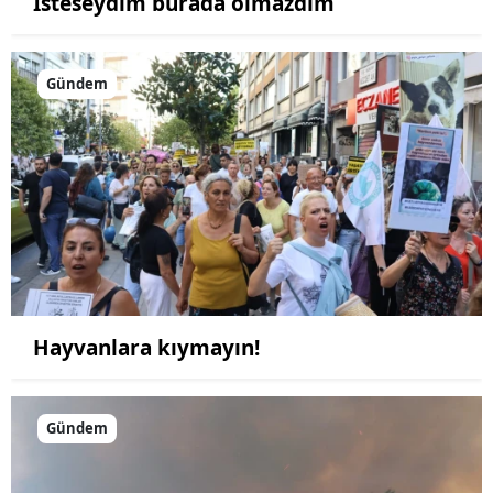
İsteseydim burada olmazdım
Gündem
Hayvanlara kıymayın!
Gündem