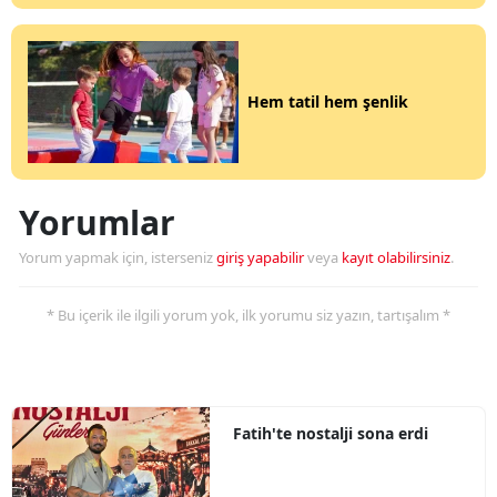
Hem tatil hem şenlik
Yorumlar
Yorum yapmak için, isterseniz
giriş yapabilir
veya
kayıt olabilirsiniz
.
* Bu içerik ile ilgili yorum yok, ilk yorumu siz yazın, tartışalım *
Fatih'te nostalji sona erdi