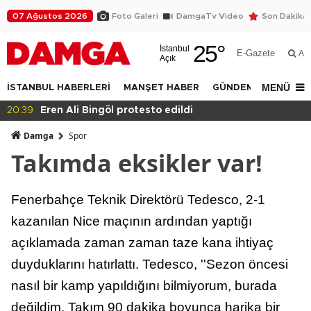
07 Ağustos 2026
Foto Galeri
DamgaTv Video
Son Dakika
25
°
İstanbul
E-Gazete
Ar
Açık
MENÜ
İSTANBUL HABERLERİ
MANŞET HABER
GÜNDEM
DÜNYA
20:36
Eğitimde haksızlık!
Damga
Spor
Takımda eksikler var!
Fenerbahçe Teknik Direktörü Tedesco, 2-1
kazanılan Nice maçının ardından yaptığı
açıklamada zaman zaman taze kana ihtiyaç
duyduklarını hatırlattı. Tedesco, ''Sezon öncesi
nasıl bir kamp yapıldığını bilmiyorum, burada
değildim. Takım 90 dakika boyunca harika bir