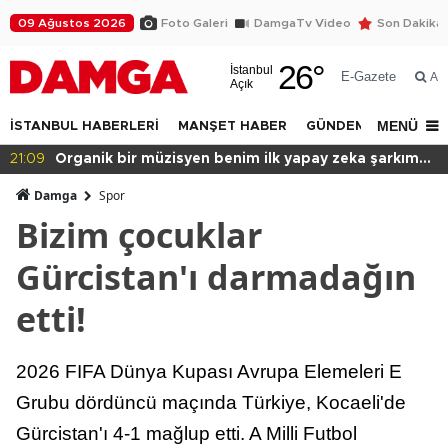
09 Ağustos 2026
Foto Galeri
DamgaTv Video
Son Dakika
26
°
İstanbul
E-Gazete
Ar
Açık
MENÜ
İSTANBUL HABERLERİ
MANŞET HABER
GÜNDEM
DÜNYA
20:49
Başkan var binası yok!
Damga
Spor
Bizim çocuklar
Gürcistan'ı darmadağın
etti!
2026 FIFA Dünya Kupası Avrupa Elemeleri E
Grubu dördüncü maçında Türkiye, Kocaeli'de
Gürcistan'ı 4-1 mağlup etti. A Milli Futbol