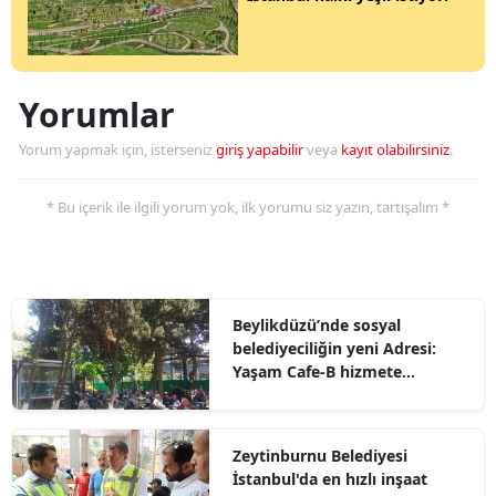
Yorumlar
Yorum yapmak için, isterseniz
giriş yapabilir
veya
kayıt olabilirsiniz
.
* Bu içerik ile ilgili yorum yok, ilk yorumu siz yazın, tartışalım *
Beylikdüzü’nde sosyal
belediyeciliğin yeni Adresi:
Yaşam Cafe-B hizmete
hazırlanıyor
Zeytinburnu Belediyesi
İstanbul'da en hızlı inşaat