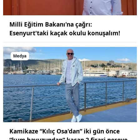
Milli Eğitim Bakanı'na çağrı:
Esenyurt'taki kaçak okulu konuşalım!
Medya
Kamikaze “Kılıç Osa'dan” iki gün önce
“kum havuzundan” kaçan 2 firari nereye