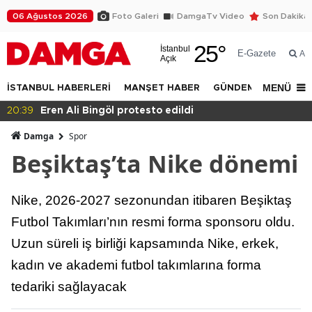
06 Ağustos 2026
Foto Galeri
DamgaTv Video
Son Dakika
25
°
İstanbul
E-Gazete
Ar
Açık
MENÜ
İSTANBUL HABERLERİ
MANŞET HABER
GÜNDEM
DÜNYA
20:36
Eğitimde haksızlık!
Damga
Spor
Beşiktaş’ta Nike dönemi
Nike, 2026-2027 sezonundan itibaren Beşiktaş
Futbol Takımları’nın resmi forma sponsoru oldu.
Uzun süreli iş birliği kapsamında Nike, erkek,
kadın ve akademi futbol takımlarına forma
tedariki sağlayacak