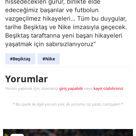
hissedecekleri gurur, birlikte elde
edeceğimiz başarılar ve futbolun
vazgeçilmez hikayeleri… Tüm bu duygular,
tarihe Beşiktaş ve Nike imzasıyla geçecek.
Beşiktaş taraftarına yeni başarı hikayeleri
yaşatmak için sabırsızlanıyoruz”
#Beşiktaş
#Nike
Yorumlar
Yorum yapmak için, isterseniz
giriş yapabilir
veya
kayıt olabilirsiniz
.
* Bu içerik ile ilgili yorum yok, ilk yorumu siz yazın, tartışalım *