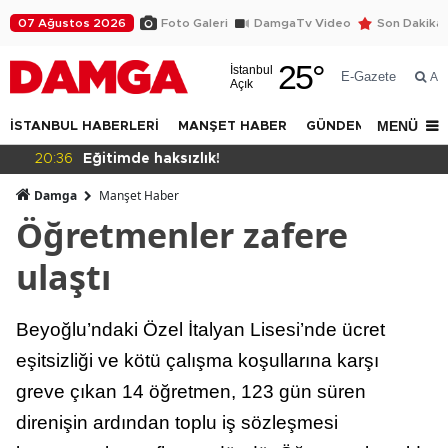
07 Ağustos 2026
Foto Galeri
DamgaTv Video
Son Dakika
25
°
İstanbul
E-Gazete
Ar
Açık
MENÜ
İSTANBUL HABERLERİ
MANŞET HABER
GÜNDEM
DÜNYA
20:36
Eğitimde haksızlık!
Damga
Manşet Haber
Öğretmenler zafere
ulaştı
Beyoğlu’ndaki Özel İtalyan Lisesi’nde ücret
eşitsizliği ve kötü çalışma koşullarına karşı
greve çıkan 14 öğretmen, 123 gün süren
direnişin ardından toplu iş sözleşmesi