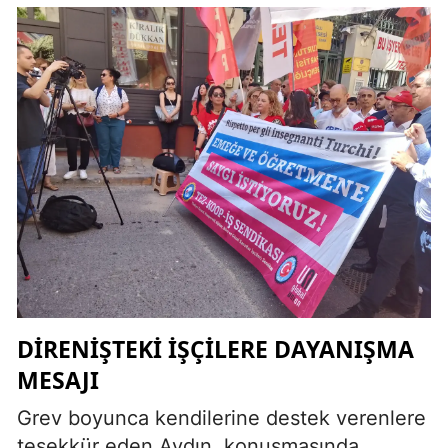
DIRENIŞTEKI IŞÇILERE
DAYANIŞMA
MESAJI
Grev boyunca kendilerine destek verenlere
teşekkür eden Aydın, konuşmasında