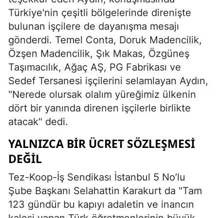
Türkiye'nin çeşitli bölgelerinde direnişte
bulunan işçilere de dayanışma mesajı
gönderdi. Temel Conta, Doruk Madencilik,
Özşen Madencilik, Şık Makas, Özgüneş
Taşımacılık, Ağaç AŞ, PG Fabrikası ve
Sedef Tersanesi işçilerini selamlayan Aydın,
"Nerede olursak olalım yüreğimiz ülkenin
dört bir yanında direnen işçilerle birlikte
atacak" dedi.
YALNIZCA BIR ÜCRET SÖZLEŞMESI
DEĞIL
Tez-Koop-İş Sendikası İstanbul 5 No’lu
Şube Başkanı Selahattin Karakurt da "Tam
123 gündür bu kapıyı adaletin ve inancın
kalesi yapan Türk öğretmenlerinin büyük