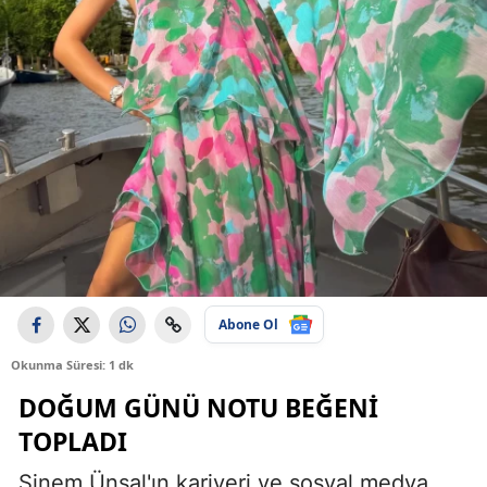
Abone Ol
Okunma Süresi: 1 dk
DOĞUM GÜNÜ NOTU BEĞENI
TOPLADI
Sinem Ünsal'ın kariyeri ve sosyal medya