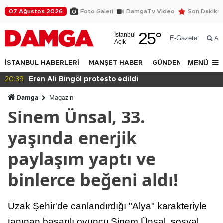
07 Ağustos 2026
Foto Galeri
DamgaTv Video
Son Dakika
25
°
İstanbul
E-Gazete
Ar
Açık
MENÜ
İSTANBUL HABERLERİ
MANŞET HABER
GÜNDEM
DÜNYA
ngöl protesto edildi
20:36
Eğitimde ha
Damga
Magazin
Sinem Ünsal, 33.
yaşında enerjik
paylaşım yaptı ve
binlerce beğeni aldı!
Uzak Şehir'de canlandırdığı "Alya" karakteriyle
tanınan başarılı oyuncu Sinem Ünsal, sosyal