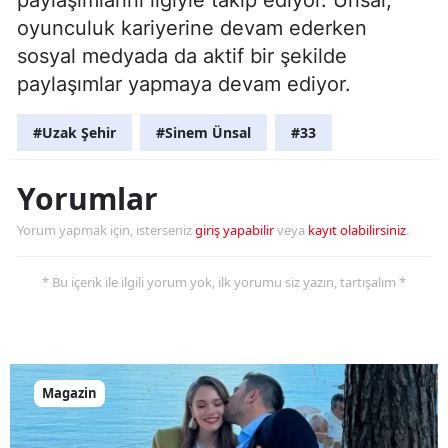
paylaşımlarını ilgiyle takip ediyor. Ünsal,
oyunculuk kariyerine devam ederken
sosyal medyada da aktif bir şekilde
paylaşımlar yapmaya devam ediyor.
#Uzak Şehir
#Sinem Ünsal
#33
Yorumlar
Yorum yapmak için, isterseniz
giriş yapabilir
veya
kayıt olabilirsiniz
.
* Bu içerik ile ilgili yorum yok, ilk yorumu siz yazın, tartışalım *
Magazin