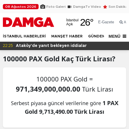
08 Ağustos 2026
Foto Galeri
DamgaTv Video
Son Dakika
26
°
İstanbul
E-Gazete
Ar
Açık
MENÜ
İSTANBUL HABERLERİ
MANŞET HABER
GÜNDEM
DÜNYA
22:25
Ataköy'de yanıt bekleyen iddialar
100000
PAX Gold
Kaç Türk Lirası?
100000 PAX Gold =
971,349,000,000.00
Türk Lirası
1 PAX
Serbest piyasa güncel verilerine göre
Gold 9,713,490.00 Türk Lirası