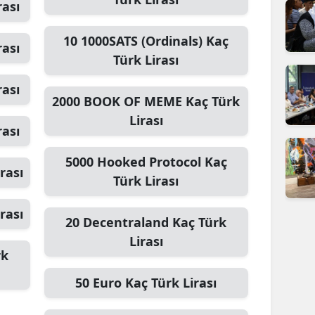
rası
10
1000SATS (Ordinals)
Kaç
rası
Türk Lirası
rası
2000
BOOK OF MEME
Kaç Türk
Lirası
rası
5000
Hooked Protocol
Kaç
rası
Türk Lirası
rası
20
Decentraland
Kaç Türk
Lirası
rk
50
Euro
Kaç Türk Lirası