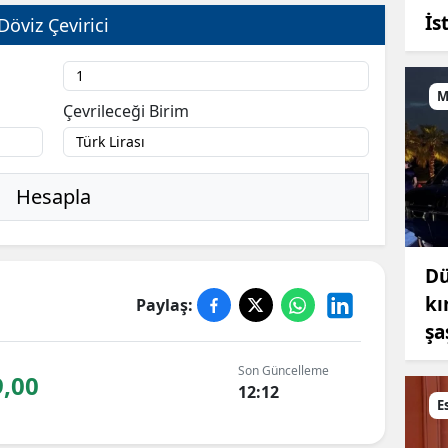
İs
Döviz Çevirici
M
Çevrileceği Birim
Hesapla
Dü
kı
Paylaş:
şa
Son Güncelleme
9,00
12:12
E