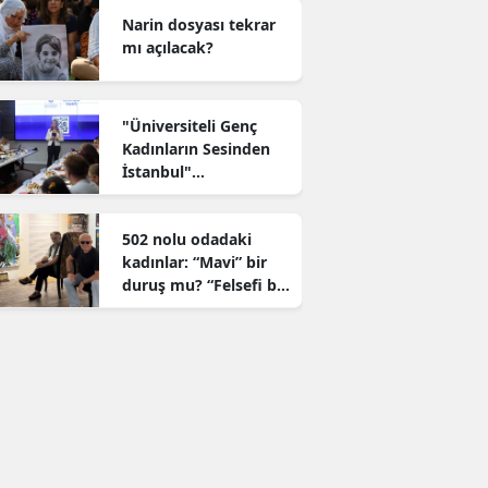
mutluluğuna ortak
Narin dosyası tekrar
oldu
mı açılacak?
"Üniversiteli Genç
Kadınların Sesinden
İstanbul"
araştırmasının
sonuçları açıklandı
502 nolu odadaki
kadınlar: “Mavi” bir
duruş mu? “Felsefi bir
genel ev” mi?