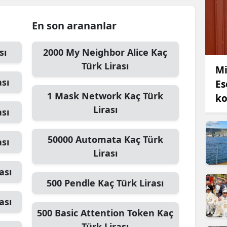
En son arananlar
sı
2000
My Neighbor Alice
Kaç
Türk Lirası
Mi
ası
Es
1
Mask Network
Kaç Türk
ko
Lirası
ası
50000
Automata
Kaç Türk
ası
Lirası
ası
500
Pendle
Kaç Türk Lirası
ası
500
Basic Attention Token
Kaç
Türk Lirası