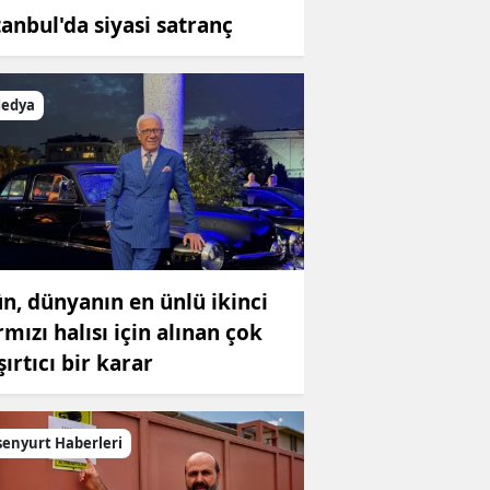
tanbul'da siyasi satranç
edya
n, dünyanın en ünlü ikinci
rmızı halısı için alınan çok
şırtıcı bir karar
senyurt Haberleri