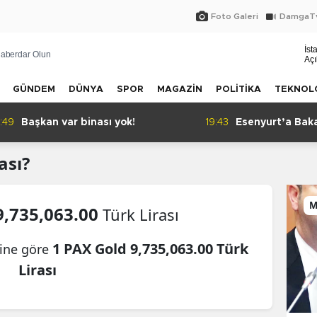
Foto Galeri
DamgaTv
İst
aberdar Olun
Açı
GÜNDEM
DÜNYA
SPOR
MAGAZİN
POLİTİKA
TEKNOL
:49
Başkan var binası yok!
19:43
Esenyurt’a Bak
ası?
M
9,735,063.00
Türk Lirası
1 PAX Gold 9,735,063.00 Türk
rine göre
Lirası