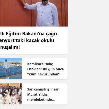
lli Eğitim Bakanı'na çağrı:
enyurt'taki kaçak okulu
nuşalım!
Kamikaze “Kılıç
Osa'dan” iki gün önce
“kum havuzundan”
kaçan 2 firari nereye
sızdı?
Sarıkamışlı iş insanı
Murat Yıldız,
memleketinde
yüzlerce çocuğun