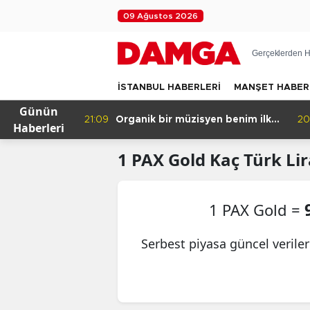
09 Ağustos 2026
Gerçeklerden H
İSTANBUL HABERLERİ
MANŞET HABER
Günün
eleceği
21:09
Organik bir müzisyen benim ilk
20
Haberleri
yapay zeka şarkım için ne dedi?
1
PAX Gold
Kaç Türk Lir
1 PAX Gold =
Serbest piyasa güncel verile