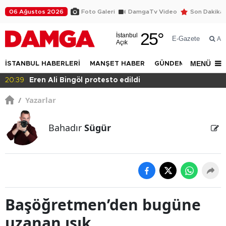
06 Ağustos 2026
Foto Galeri
DamgaTv Video
Son Dakika
25
°
İstanbul
E-Gazete
Ar
Açık
MENÜ
İSTANBUL HABERLERİ
MANŞET HABER
GÜNDEM
DÜNYA
20:36
Eğitimde haksızlık!
/
Yazarlar
Bahadır
Sügür
Başöğretmen’den bugüne
uzanan ışık