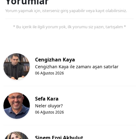
Yorumlar
Yorum yapmak için, isterseniz giriş yapabilir veya kayıt olabilirsiniz.
* Bu içerik ile ilgili yorum yok, ilk yorumu siz yazın, tartışalım *
Cengizhan Kaya
Cengizhan Kaya ile zamanı aşan satırlar
06 Ağustos 2026
Sefa Kara
Neler oluyor?
06 Ağustos 2026
Sinem Ezgi Akbulut