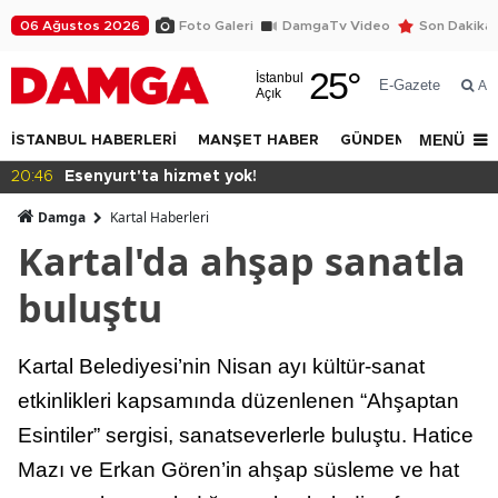
06 Ağustos 2026
Foto Galeri
DamgaTv Video
Son Dakika
25
°
İstanbul
E-Gazete
Ar
Açık
MENÜ
İSTANBUL HABERLERİ
MANŞET HABER
GÜNDEM
DÜNYA
20:46
Esenyurt'ta hizmet yok!
Damga
Kartal Haberleri
Kartal'da ahşap sanatla
buluştu
Kartal Belediyesi’nin Nisan ayı kültür-sanat
etkinlikleri kapsamında düzenlenen “Ahşaptan
Esintiler” sergisi, sanatseverlerle buluştu. Hatice
Mazı ve Erkan Gören’in ahşap süsleme ve hat