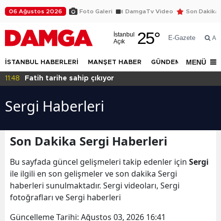
06 Ağustos 2026
Foto Galeri
DamgaTv Video
Son Dakika
25
°
İstanbul
E-Gazete
Ar
Açık
MENÜ
İSTANBUL HABERLERİ
MANŞET HABER
GÜNDEM
DÜNYA
11:46
Bana sahip çıkın!
Sergi Haberleri
Son Dakika Sergi Haberleri
Bu sayfada güncel gelişmeleri takip edenler için
Sergi
ile ilgili en son gelişmeler ve son dakika Sergi
haberleri sunulmaktadır. Sergi videoları, Sergi
fotoğrafları ve Sergi haberleri
Güncelleme Tarihi:
Ağustos 03, 2026 16:41