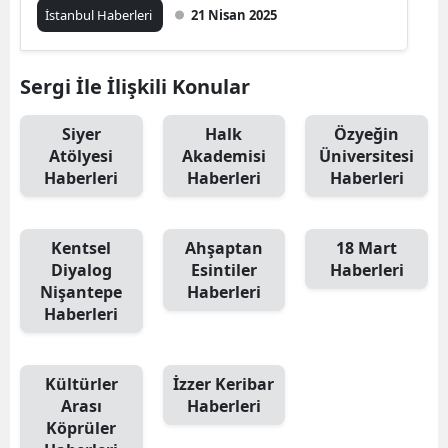
İstanbul Haberleri
21 Nisan 2025
Sergi İle İlişkili Konular
Siyer
Halk
Özyeğin
Atölyesi
Akademisi
Üniversitesi
Haberleri
Haberleri
Haberleri
Kentsel
Ahşaptan
18 Mart
Diyalog
Esintiler
Haberleri
Nişantepe
Haberleri
Haberleri
Kültürler
İzzer Keribar
Arası
Haberleri
Köprüler