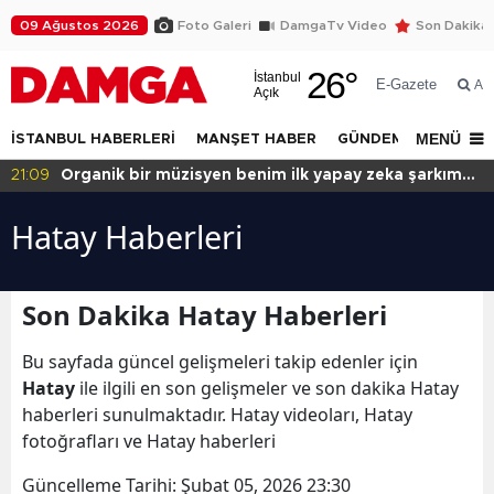
09 Ağustos 2026
Foto Galeri
DamgaTv Video
Son Dakika
26
°
İstanbul
E-Gazete
Ar
Açık
MENÜ
İSTANBUL HABERLERİ
MANŞET HABER
GÜNDEM
DÜNYA
21:09
Organik bir müzisyen benim ilk yapay zeka şarkım
için ne dedi?
Hatay Haberleri
Son Dakika Hatay Haberleri
Bu sayfada güncel gelişmeleri takip edenler için
Hatay
ile ilgili en son gelişmeler ve son dakika Hatay
haberleri sunulmaktadır. Hatay videoları, Hatay
fotoğrafları ve Hatay haberleri
Güncelleme Tarihi:
Şubat 05, 2026 23:30