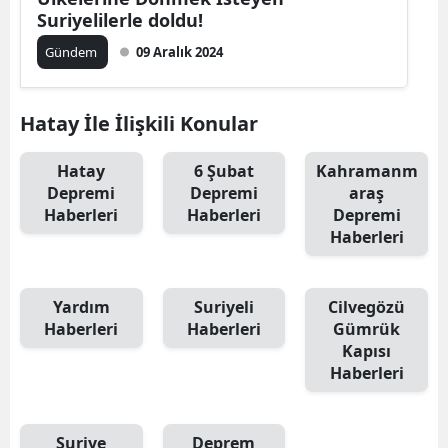
Suriyelilerle doldu!
Gündem
09 Aralık 2024
Hatay İle İlişkili Konular
Hatay
6 Şubat
Kahramanm
Depremi
Depremi
araş
Haberleri
Haberleri
Depremi
Haberleri
Yardım
Suriyeli
Cilvegözü
Haberleri
Haberleri
Gümrük
Kapısı
Haberleri
Suriye
Deprem