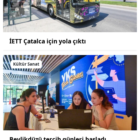
İETT Çatalca için yola çıktı
Kültür Sanat
Beylikdüzü tercih günleri başladı