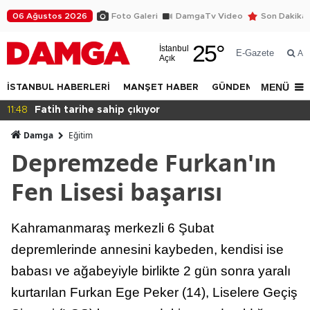
06 Ağustos 2026
Foto Galeri
DamgaTv Video
Son Dakika
25
°
İstanbul
E-Gazete
Ar
Açık
MENÜ
İSTANBUL HABERLERİ
MANŞET HABER
GÜNDEM
DÜNYA
11:48
Fatih tarihe sahip çıkıyor
Damga
Eğitim
Depremzede Furkan'ın
Fen Lisesi başarısı
Kahramanmaraş merkezli 6 Şubat
depremlerinde annesini kaybeden, kendisi ise
babası ve ağabeyiyle birlikte 2 gün sonra yaralı
kurtarılan Furkan Ege Peker (14), Liselere Geçiş