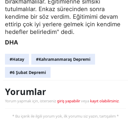
bırakmamalılar. Eğitimlerine sımsıkı
tutulmalılar. Enkaz sürecinden sonra
kendime bir söz verdim. Eğitimimi devam
ettirip çok iyi yerlere gelmek için kendime
hedefler belirledim" dedi.
DHA
#Hatay
#Kahramanmaraş Depremi
#6 Şubat Depremi
Yorumlar
Yorum yapmak için, isterseniz
giriş yapabilir
veya
kayıt olabilirsiniz
.
* Bu içerik ile ilgili yorum yok, ilk yorumu siz yazın, tartışalım *