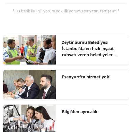
* Bu içerik ile ilgili yorum yok, ilk yorumu siz yazın, tartışalım *
Zeytinburnu Belediyesi
İstanbul'da en hızlı inşaat
ruhsatı veren belediyeler
arasında
Esenyurt'ta hizmet yok!
Bilgi'den ayrıcalık