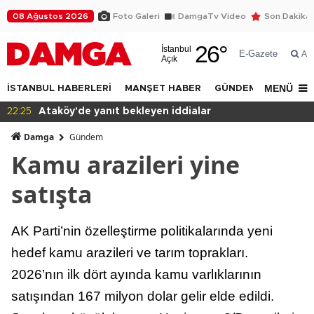
08 Ağustos 2026
Foto Galeri
DamgaTv Video
Son Dakika
26
°
İstanbul
E-Gazete
Ar
Açık
MENÜ
İSTANBUL HABERLERİ
MANŞET HABER
GÜNDEM
DÜNYA
16:30
İBB Davası'nda tahliye çıkmadı
Damga
Gündem
Kamu arazileri yine
satışta
AK Parti’nin özelleştirme politikalarında yeni
hedef kamu arazileri ve tarım toprakları.
2026’nın ilk dört ayında kamu varlıklarının
satışından 167 milyon dolar gelir elde edildi.