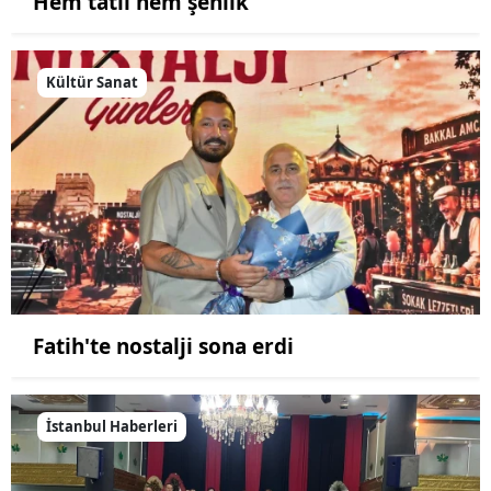
Hem tatil hem şenlik
Kültür Sanat
Fatih'te nostalji sona erdi
İstanbul Haberleri