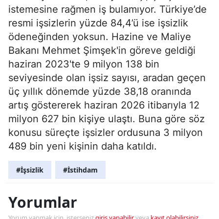
istemesine rağmen iş bulamıyor. Türkiye’de
resmi işsizlerin yüzde 84,4’ü ise işsizlik
ödeneğinden yoksun. Hazine ve Maliye
Bakanı Mehmet Şimşek'in göreve geldiği
haziran 2023'te 9 milyon 138 bin
seviyesinde olan işsiz sayısı, aradan geçen
üç yıllık dönemde yüzde 38,18 oranında
artış göstererek haziran 2026 itibarıyla 12
milyon 627 bin kişiye ulaştı. Buna göre söz
konusu süreçte işsizler ordusuna 3 milyon
489 bin yeni kişinin daha katıldı.
#İşsizlik
#İstihdam
Yorumlar
Yorum yapmak için, isterseniz
giriş yapabilir
veya
kayıt olabilirsiniz
.