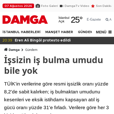
07 Ağustos 2026
Foto Galeri
DamgaTv Video
Son Dakika
25
°
İstanbul
E-Gazete
Ar
Açık
MENÜ
İSTANBUL HABERLERİ
MANŞET HABER
GÜNDEM
DÜNYA
20:36
Eğitimde haksızlık!
Damga
Gündem
İşsizin iş bulma umudu
bile yok
TÜİK'in verilerine göre resmi işsizlik oranı yüzde
8,2'de sabit kalırken; iş bulmaktan umudunu
kesenleri ve eksik istihdamı kapsayan atıl iş
gücü oranı yüzde 31'e fırladı. Verilere göre her 3