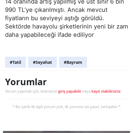
14 oranında artış yapılmış ve üst sınır 6 bin
990 TL’ye çıkarılmıştı. Ancak mevcut
fiyatların bu seviyeyi aştığı görüldü.
Sektörde havayolu şirketlerinin yeni bir zam
daha yapabileceği ifade ediliyor
#Tatil
#Seyahat
#Bayram
Yorumlar
Yorum yapmak için, isterseniz
giriş yapabilir
veya
kayıt olabilirsiniz
.
* Bu içerik ile ilgili yorum yok, ilk yorumu siz yazın, tartışalım *