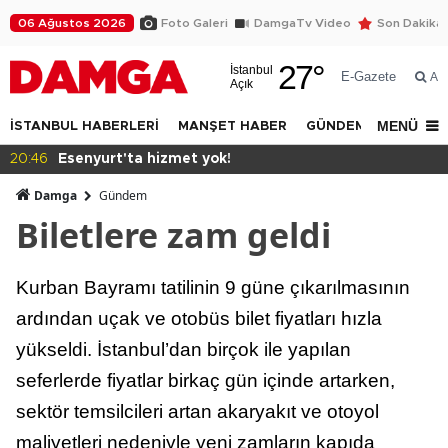
06 Ağustos 2026
Foto Galeri
DamgaTv Video
Son Dakika
27
°
İstanbul
E-Gazete
Ar
Açık
MENÜ
İSTANBUL HABERLERİ
MANŞET HABER
GÜNDEM
DÜNYA
17:28
Bilgi'den ayrıcalık
Damga
Gündem
Biletlere zam geldi
Kurban Bayramı tatilinin 9 güne çıkarılmasının
ardından uçak ve otobüs bilet fiyatları hızla
yükseldi. İstanbul’dan birçok ile yapılan
seferlerde fiyatlar birkaç gün içinde artarken,
sektör temsilcileri artan akaryakıt ve otoyol
maliyetleri nedeniyle yeni zamların kapıda