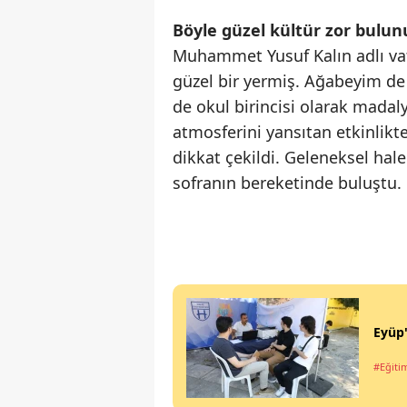
Böyle güzel kültür zor bulun
Muhammet Yusuf Kalın adlı vat
güzel bir yermiş. Ağabeyim de 
de okul birincisi olarak mada
atmosferini yansıtan etkinlikt
dikkat çekildi. Geleneksel hal
sofranın bereketinde buluştu.
Eyüp'
#Eğiti