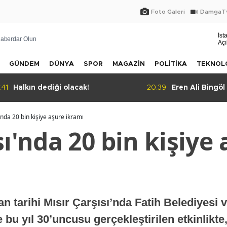
Foto Galeri
DamgaTv
İst
aberdar Olun
Açı
GÜNDEM
DÜNYA
SPOR
MAGAZİN
POLİTİKA
TEKNOL
20:39
Eren Ali Bingöl protesto edildi
20:36
Eğit
'nda 20 bin kişiye aşure ikramı
sı'nda 20 bin kişiye
 tarihi Mısır Çarşısı’nda Fatih Belediyesi v
bu yıl 30’uncusu gerçekleştirilen etkinlikte