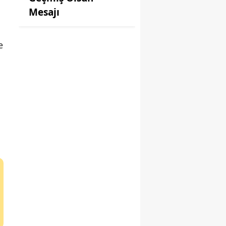
Mesajı
e