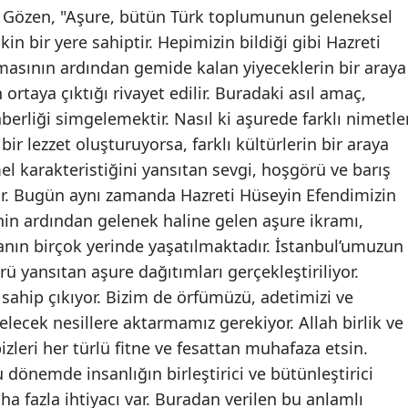
n Gözen, "Aşure, bütün Türk toplumunun geleneksel
kin bir yere sahiptir. Hepimizin bildiği gibi Hazreti
asının ardından gemide kalan yiyeceklerin bir araya
 ortaya çıktığı rivayet edilir. Buradaki asıl amaç,
erliği simgelemektir. Nasıl ki aşurede farklı nimetle
 bir lezzet oluşturuyorsa, farklı kültürlerin bir araya
el karakteristiğini yansıtan sevgi, hoşgörü ve barış
r. Bugün aynı zamanda Hazreti Hüseyin Efendimizin
nin ardından gelenek haline gelen aşure ikramı,
nın birçok yerinde yaşatılmaktadır. İstanbul’umuzun
rü yansıtan aşure dağıtımları gerçekleştiriliyor.
ahip çıkıyor. Bizim de örfümüzü, adetimizi ve
lecek nesillere aktarmamız gerekiyor. Allah birlik ve
izleri her türlü fitne ve fesattan muhafaza etsin.
önemde insanlığın birleştirici ve bütünleştirici
 fazla ihtiyacı var. Buradan verilen bu anlamlı