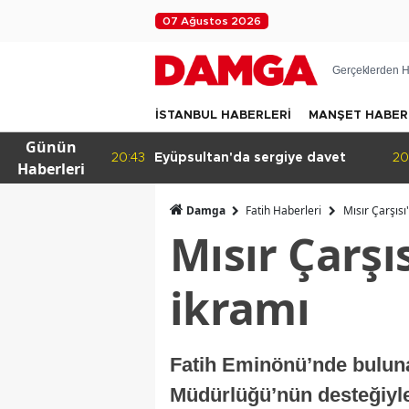
07 Ağustos 2026
Gerçeklerden H
İSTANBUL HABERLERİ
MANŞET HABER
Günün
an'da sergiye davet
20:41
Halkın dediği olacak!
Haberleri
Damga
Fatih Haberleri
Mısır Çarşısı
Mısır Çarşı
ikramı
Fatih Eminönü’nde bulunan
Müdürlüğü’nün desteğiyle 