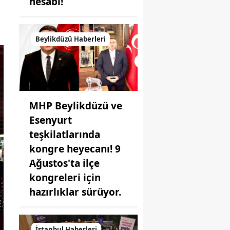
hesabı!
Beylikdüzü Haberleri
MHP Beylikdüzü ve
Esenyurt
teşkilatlarında
kongre heyecanı! 9
Ağustos'ta ilçe
kongreleri için
hazırlıklar sürüyor.
İstanbul Haberleri