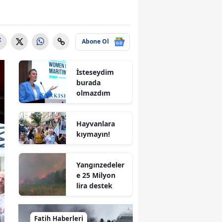
Abone Ol
İsteseydim
burada
olmazdım
Hayvanlara
kıymayın!
Yangınzedeler
e 25 Milyon
lira destek
Fatih Haberleri