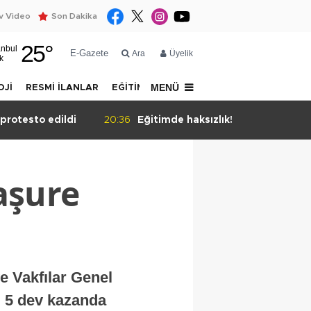
 Video
Son Dakika
25
°
anbul
E-Gazete
Ara
Üyelik
k
MENÜ
OJİ
RESMİ İLANLAR
EĞİTİM
YAZARLAR
İLETİŞİM
imde haksızlık!
19:28
CHP'li Belediye Başkanı 
tahliye kararı
 aşure
e Vakfılar Genel
, 5 dev kazanda