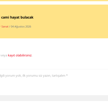
i cami hayat bulacak
r Sanat
/ 04 Ağustos 2026
veya
kayıt olabilirsiniz
.
 ilgili yorum yok, ilk yorumu siz yazın, tartışalım *