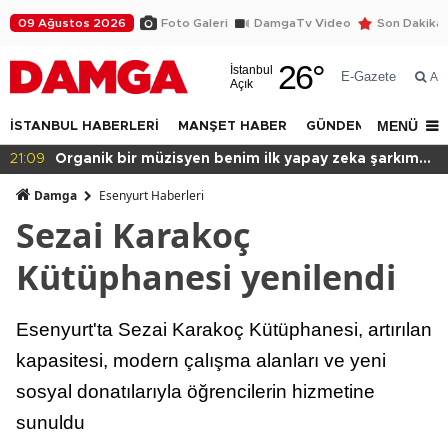
09 Ağustos 2026
Foto Galeri
DamgaTv Video
Son Dakika
26
°
İstanbul
E-Gazete
Ar
Açık
MENÜ
İSTANBUL HABERLERİ
MANŞET HABER
GÜNDEM
DÜNYA
20:49
Başkan var binası yok!
Damga
Esenyurt Haberleri
Sezai Karakoç
Kütüphanesi yenilendi
Esenyurt'ta Sezai Karakoç Kütüphanesi, artırılan
kapasitesi, modern çalışma alanları ve yeni
sosyal donatılarıyla öğrencilerin hizmetine
sunuldu