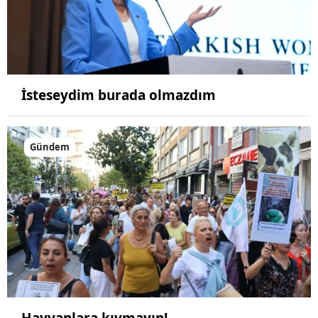
İsteseydim burada olmazdım
Gündem
Hayvanlara kıymayın!