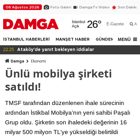
08 Ağustos 2026
Foto Galeri
DamgaTv Video
Son Dakika
26
°
İstanbul
E-Gazete
Ar
Açık
MENÜ
İSTANBUL HABERLERİ
MANŞET HABER
GÜNDEM
DÜNYA
22:25
Ataköy'de yanıt bekleyen iddialar
Damga
Ekonomi
Ünlü mobilya şirketi
satıldı!
TMSF tarafından düzenlenen ihale sürecinin
ardından İstikbal Mobilya’nın yeni sahibi Paşalı
Grup oldu. Şirketin son ihaledeki değerinin 16
milyar 500 milyon TL’ye yükseldiği belirtildi