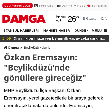
09 Ağustos 2026
Foto Galeri
DamgaTv Video
Son Dakika
26
°
İstanbul
E-Gazete
Ar
Açık
MENÜ
İSTANBUL HABERLERİ
MANŞET HABER
GÜNDEM
DÜNYA
20:49
Başkan var binası yok!
Damga
Beylikdüzü Haberleri
Özkan Eremsayın:
"Beylikdüzü’nde
gönüllere gireceğiz"
MHP Beylikdüzü İlçe Başkanı Özkan
Eremsayın, yerel gazetecilerle bir araya gelerek
önemli açıklamalarda bulundu. Eremsayın,