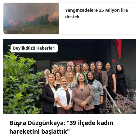
Yangınzedelere 25 Milyon lira
destek
Beylikdüzü Haberleri
Büşra Düzgünkaya: "39 ilçede kadın
hareketini başlattık"