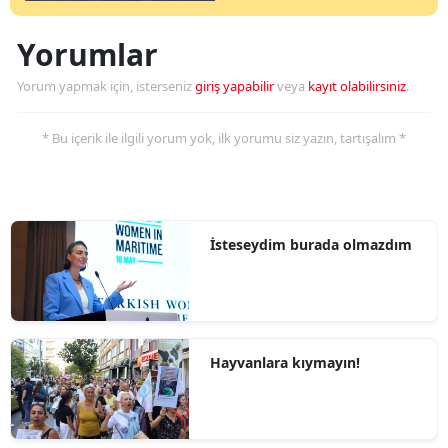
Yorumlar
Yorum yapmak için, isterseniz
giriş yapabilir
veya
kayıt olabilirsiniz
.
* Bu içerik ile ilgili yorum yok, ilk yorumu siz yazın, tartışalım *
İsteseydim burada olmazdım
Hayvanlara kıymayın!