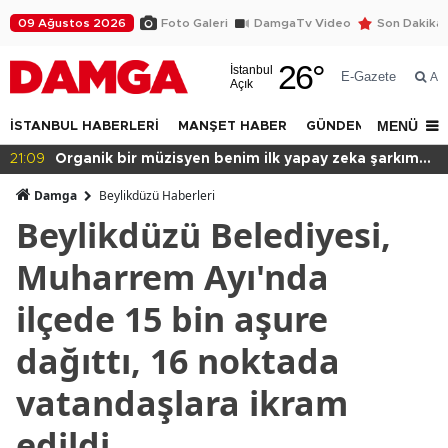
09 Ağustos 2026
Foto Galeri
DamgaTv Video
Son Dakika
26
°
İstanbul
E-Gazete
Ar
Açık
MENÜ
İSTANBUL HABERLERİ
MANŞET HABER
GÜNDEM
DÜNYA
21:09
Organik bir müzisyen benim ilk yapay zeka şarkım
için ne dedi?
Damga
Beylikdüzü Haberleri
Beylikdüzü Belediyesi,
Muharrem Ayı'nda
ilçede 15 bin aşure
dağıttı, 16 noktada
vatandaşlara ikram
edildi