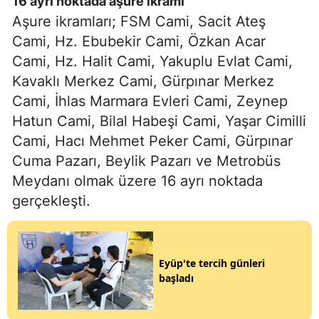
16 ayrı noktada aşure ikramı
Aşure ikramları; FSM Cami, Sacit Ateş
Cami, Hz. Ebubekir Cami, Özkan Acar
Cami, Hz. Halit Cami, Yakuplu Evlat Cami,
Kavaklı Merkez Cami, Gürpınar Merkez
Cami, İhlas Marmara Evleri Cami, Zeynep
Hatun Cami, Bilal Habeşi Cami, Yaşar Cimilli
Cami, Hacı Mehmet Peker Cami, Gürpınar
Cuma Pazarı, Beylik Pazarı ve Metrobüs
Meydanı olmak üzere 16 ayrı noktada
gerçekleşti.
Eyüp'te tercih günleri
başladı