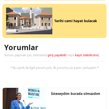
Tarihi cami hayat bulacak
Yorumlar
Yorum yapmak için, isterseniz
giriş yapabilir
veya
kayıt olabilirsiniz
.
* Bu içerik ile ilgili yorum yok, ilk yorumu siz yazın, tartışalım *
İsteseydim burada olmazdım