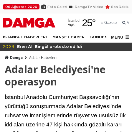
06 Ağustos 2026
Foto Galeri
DamgaTv Video
Son Dakika
25
°
İstanbul
E-Gazete
Ar
Açık
MENÜ
İSTANBUL HABERLERİ
MANŞET HABER
GÜNDEM
DÜNYA
20:36
Eğitimde haksızlık!
Damga
Adalar Haberleri
Adalar Belediyesi'ne
operasyon
İstanbul Anadolu Cumhuriyet Başsavcılığı’nın
yürüttüğü soruşturmada Adalar Belediyesi’nde
ruhsat ve imar işlemlerinde rüşvet ve usulsüzlük
iddiaları üzerine 47 kişi hakkında gözaltı kararı