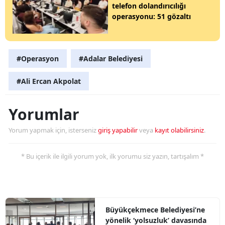
telefon dolandırıcılığı
operasyonu: 51 gözaltı
#Operasyon
#Adalar Belediyesi
#Ali Ercan Akpolat
Yorumlar
Yorum yapmak için, isterseniz
giriş yapabilir
veya
kayıt olabilirsiniz
.
* Bu içerik ile ilgili yorum yok, ilk yorumu siz yazın, tartışalım *
Büyükçekmece Belediyesi’ne
yönelik ‘yolsuzluk’ davasında