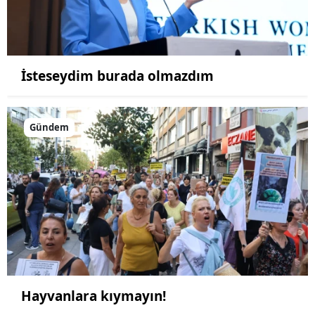
İsteseydim burada olmazdım
Gündem
Hayvanlara kıymayın!