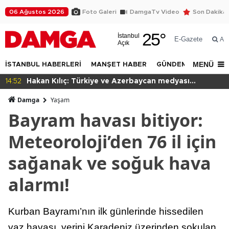
06 Ağustos 2026
Foto Galeri
DamgaTv Video
Son Dakika
25
°
İstanbul
E-Gazete
Ar
Açık
MENÜ
İSTANBUL HABERLERİ
MANŞET HABER
GÜNDEM
DÜNYA
11:48
Fatih tarihe sahip çıkıyor
Damga
Yaşam
Bayram havası bitiyor:
Meteoroloji’den 76 il için
sağanak ve soğuk hava
alarmı!
Kurban Bayramı’nın ilk günlerinde hissedilen
yaz havası, yerini Karadeniz üzerinden sokulan