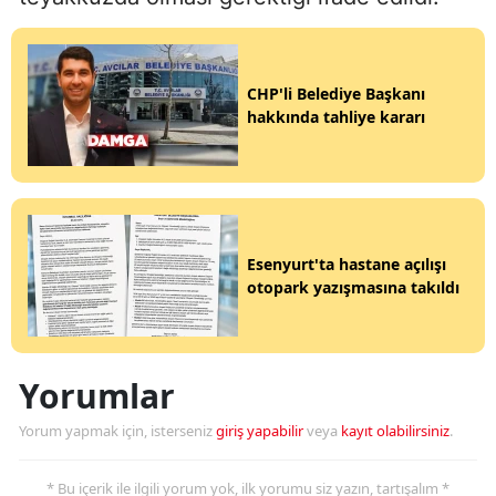
CHP'li Belediye Başkanı
hakkında tahliye kararı
Esenyurt'ta hastane açılışı
otopark yazışmasına takıldı
Yorumlar
Yorum yapmak için, isterseniz
giriş yapabilir
veya
kayıt olabilirsiniz
.
* Bu içerik ile ilgili yorum yok, ilk yorumu siz yazın, tartışalım *