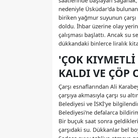
saatlerinde başlayan sağanak,
nedeniyle Üsküdar'da bulunan t
biriken yağmur suyunun çarşı 
doldu. İhbar üzerine olay yerin
çalışması başlattı. Ancak su s
dükkandaki binlerce liralık kit
'ÇOK KIYMETLİ
KALDI VE ÇÖP 
Çarşı esnaflarından Ali Kara
çarşıya akmasıyla çarşı su alt
Belediyesi ve İSKİ'ye bilgilen
Belediyesi'ne defalarca bildir
Bir buçuk saat sonra geldikler
çarşıdaki su. Dükkanlar bel bo