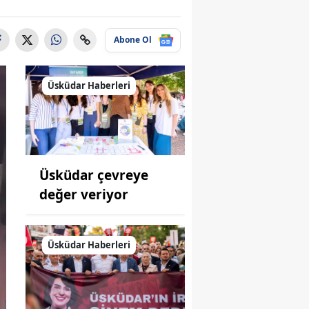
Abone Ol
Üsküdar Haberleri
Üsküdar çevreye
değer veriyor
Üsküdar Haberleri