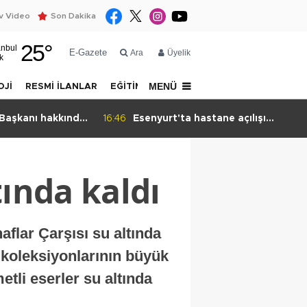
 Video
Son Dakika
25
°
anbul
E-Gazete
Ara
Üyelik
k
MENÜ
OJİ
RESMİ İLANLAR
EĞİTİM
YAZARLAR
İLETİŞİM
tane açılışı
14:52
Hakan Kılıç: Türkiye ve
sına takıldı
Azerbaycan medyası
dezenformasyona karşı ortak
hareket etmeli
tında kaldı
flar Çarşısı su altında
 koleksiyonlarının büyük
li eserler su altında