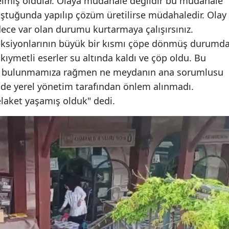
elmiş oldular. Olaya müdahale değildir bu müdahale
uştuğunda yapılıp çözüm üretilirse müdahaledir. Olay
dece var olan durumu kurtarmaya çalışırsınız.
eksiyonlarının büyük bir kısmı çöpe dönmüş durumda
kıymetli eserler su altında kaldı ve çöp oldu. Bu
epte bulunmamıza rağmen ne meydanın ana sorumlusu
 de yerel yönetim tarafından önlem alınmadı.
elaket yaşamış olduk" dedi.