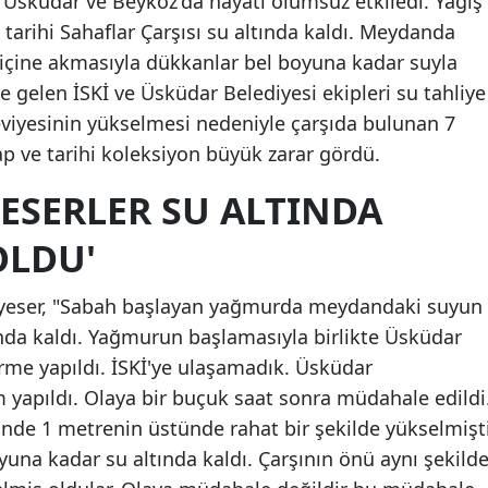
 Üsküdar ve Beykoz'da hayatı olumsuz etkiledi. Yağış
arihi Sahaflar Çarşısı su altında kaldı. Meydanda
içine akmasıyla dükkanlar bel boyuna kadar suyla
e gelen İSKİ ve Üsküdar Belediyesi ekipleri su tahliye
eviyesinin yükselmesi nedeniyle çarşıda bulunan 7
ap ve tarihi koleksiyon büyük zarar gördü.
 ESERLER SU ALTINDA
OLDU'
beyeser, "Sabah başlayan yağmurda meydandaki suyun
ında kaldı. Yağmurun başlamasıyla birlikte Üsküdar
dirme yapıldı. İSKİ'ye ulaşamadık. Üsküdar
im yapıldı. Olaya bir buçuk saat sonra müdahale edildi
inde 1 metrenin üstünde rahat bir şekilde yükselmişt
yuna kadar su altında kaldı. Çarşının önü aynı şekilde