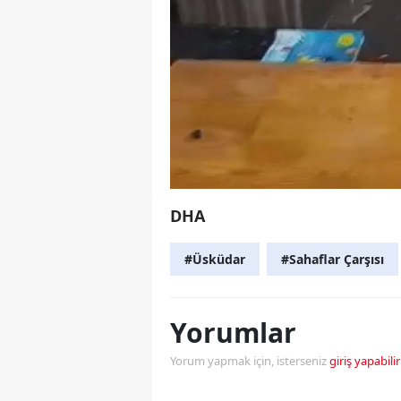
DHA
#Üsküdar
#Sahaflar Çarşısı
Yorumlar
Yorum yapmak için, isterseniz
giriş yapabilir