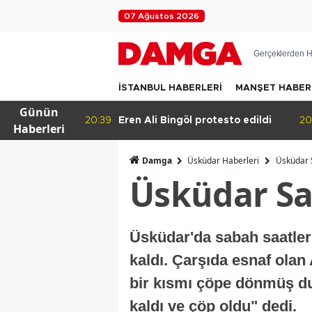
07 Ağustos 2026
Gerçeklerden H
İSTANBUL HABERLERİ
MANŞET HABER
Günün
testo edildi
20:36
Eğitimde haksızlık!
19
Haberleri
Damga
Üsküdar Haberleri
Üsküdar S
Üsküdar Sah
Üsküdar'da sabah saatleri
kaldı. Çarşıda esnaf olan
bir kısmı çöpe dönmüş du
kaldı ve çöp oldu" dedi.