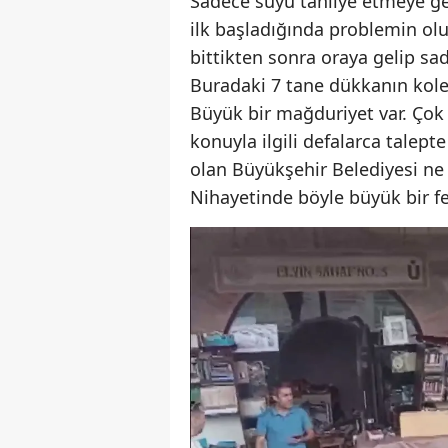
Sadece suyu tahliye etmeye g
ilk başladığında problemin ol
bittikten sonra oraya gelip sa
Buradaki 7 tane dükkanın kol
Büyük bir mağduriyet var. Çok 
konuyla ilgili defalarca tal
olan Büyükşehir Belediyesi ne
Nihayetinde böyle büyük bir f