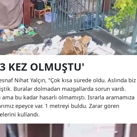
 3 KEZ OLMUŞTU'
esnaf Nihat Yalçın, "Çok kısa sürede oldu. Aslında biz
ştik. Buralar dolmadan mazgallarda sorun vardı.
 ama bu kadar hasarlı olmamıştı. Israrla aramamıza
rımız epeyce var. 1 metreyi buldu. Zarar gören
lerini kullandı.