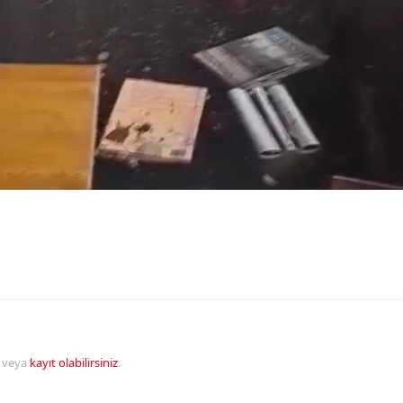
veya
kayıt olabilirsiniz
.