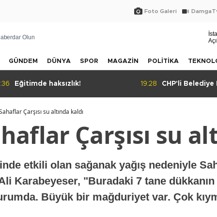
Foto Galeri
DamgaTv
İst
aberdar Olun
Açı
GÜNDEM
DÜNYA
SPOR
MAGAZİN
POLİTİKA
TEKNOL
:28
CHP'li Belediye Başkanı hakkında
16:46
Esenyurt'ta has
tahliye kararı
otopark yazışma
ahaflar Çarşısı su altında kaldı
aflar Çarşısı su al
nde etkili olan sağanak yağış nedeniyle Saha
 Ali Karabeyeser, "Buradaki 7 tane dükkanın
rumda. Büyük bir mağduriyet var. Çok kıymet