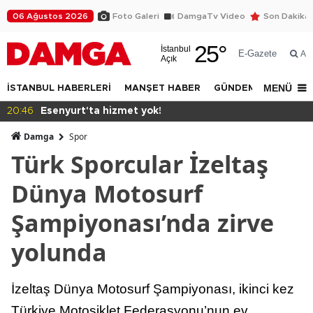
06 Ağustos 2026
Foto Galeri
DamgaTv Video
Son Dakika
25
°
İstanbul
E-Gazete
Ar
Açık
MENÜ
İSTANBUL HABERLERİ
MANŞET HABER
GÜNDEM
DÜNYA
:46
Esenyurt'ta hizmet yok!
17:
Damga
Spor
Türk Sporcular İzeltaş
Dünya Motosurf
Şampiyonası’nda zirve
yolunda
İzeltaş Dünya Motosurf Şampiyonası, ikinci kez
Türkiye Motosiklet Federasyonu’nun ev