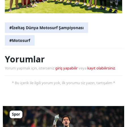
#İzeltaş Dünya Motosurf Şampiyonası
#Motosurf
Yorumlar
Yorum yapmak için, isterseniz
giriş yapabilir
veya
kayıt olabilirsiniz
.
* Bu içerik ile ilgili yorum yok, ilk yorumu siz yazın, tartışalım *
Spor