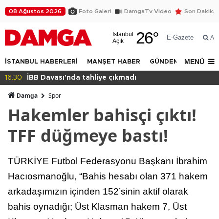
08 Ağustos 2026
Foto Galeri
DamgaTv Video
Son Dakika
26
°
İstanbul
E-Gazete
Ar
Açık
MENÜ
İSTANBUL HABERLERİ
MANŞET HABER
GÜNDEM
DÜNYA
14:32
Beylikdüzü Yakuplu'da daralan sokak tepkisi!
Damga
Spor
Hakemler bahisçi çıktı!
TFF düğmeye bastı!
TÜRKİYE Futbol Federasyonu Başkanı İbrahim
Hacıosmanoğlu, “Bahis hesabı olan 371 hakem
arkadaşımızın içinden 152’sinin aktif olarak
bahis oynadığı; Üst Klasman hakem 7, Üst