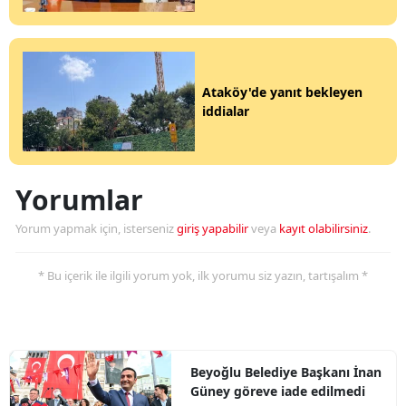
Ataköy'de yanıt bekleyen
iddialar
Yorumlar
Yorum yapmak için, isterseniz
giriş yapabilir
veya
kayıt olabilirsiniz
.
* Bu içerik ile ilgili yorum yok, ilk yorumu siz yazın, tartışalım *
Beyoğlu Belediye Başkanı İnan
Güney göreve iade edilmedi