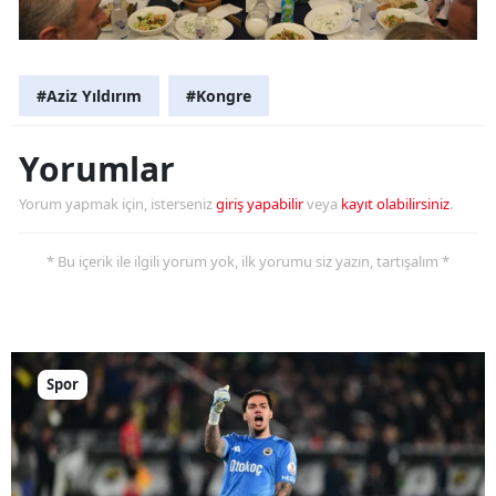
#Aziz Yıldırım
#Kongre
Yorumlar
Yorum yapmak için, isterseniz
giriş yapabilir
veya
kayıt olabilirsiniz
.
* Bu içerik ile ilgili yorum yok, ilk yorumu siz yazın, tartışalım *
Spor