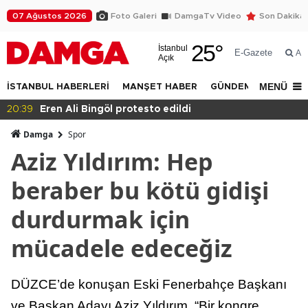
07 Ağustos 2026
Foto Galeri
DamgaTv Video
Son Dakika
25
°
İstanbul
E-Gazete
Ar
Açık
MENÜ
İSTANBUL HABERLERİ
MANŞET HABER
GÜNDEM
DÜNYA
20:39
Eren Ali Bingöl protesto edildi
Damga
Spor
Aziz Yıldırım: Hep
beraber bu kötü gidişi
durdurmak için
mücadele edeceğiz
DÜZCE’de konuşan Eski Fenerbahçe Başkanı
ve Başkan Adayı Aziz Yıldırım, “Bir kongre