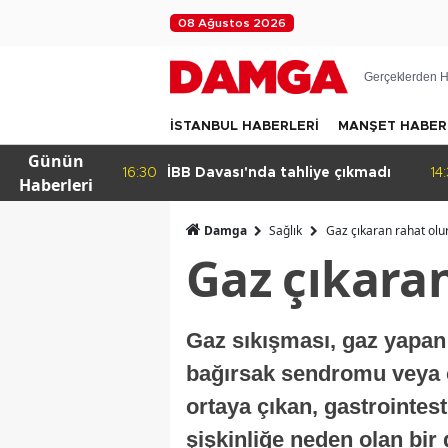
08 Ağustos 2026
Gerçeklerden H
İSTANBUL HABERLERİ
MANŞET HABER
Günün
kleyen
16:30
İBB Davası'nda tahliye çıkmadı
14
Haberleri
Damga
Sağlık
Gaz çıkaran rahat olur
Gaz çıkaran
Gaz sıkışması, gaz yapan 
bağırsak sendromu veya ç
ortaya çıkan, gastrointe
şişkinliğe neden olan bi