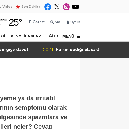
 Video
Son Dakika
25
°
anbul
E-Gazete
Ara
Üyelik
k
MENÜ
OJİ
RESMİ İLANLAR
EĞİTİM
YAZARLAR
İLETİŞİM
sergiye davet
20:41
Halkın dediği olacak!
yeme ya da irritabl
arının semptomu olarak
bölgesinde spazmlara ve
ileri neler? Cevap