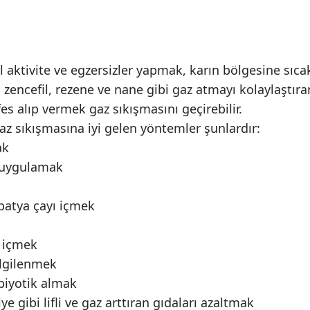
l aktivite ve egzersizler yapmak, karın bölgesine sıca
encefil, rezene ve nane gibi gaz atmayı kolaylaştıra
fes alıp vermek gaz sıkışmasını geçirebilir.
gaz sıkışmasına iyi gelen yöntemler şunlardır:
ak
j uygulamak
patya çayı içmek
i içmek
 ilgilenmek
biyotik almak
e gibi lifli ve gaz arttıran gıdaları azaltmak