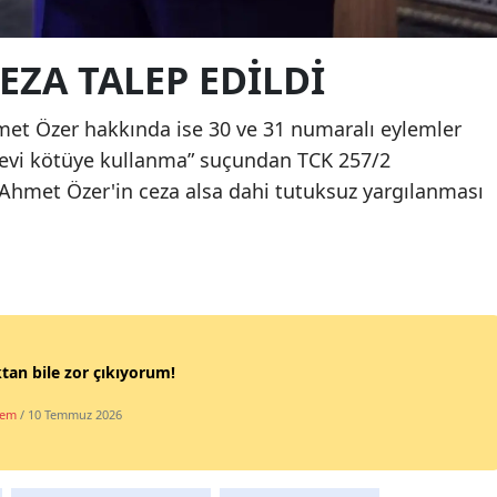
EZA TALEP EDİLDİ
et Özer hakkında ise 30 ve 31 numaralı eylemler
revi kötüye kullanma” suçundan TCK 257/2
 Ahmet Özer'in ceza alsa dahi tutuksuz yargılanması
tan bile zor çıkıyorum!
dem
/ 10 Temmuz 2026