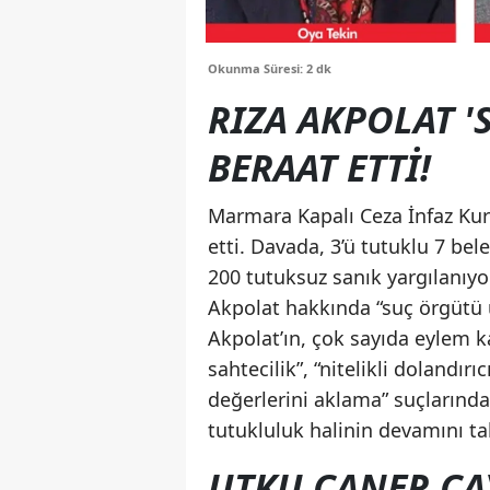
Okunma Süresi: 2 dk
RIZA AKPOLAT 
BERAAT ETTİ!
Marmara Kapalı Ceza İnfaz Ku
etti. Davada, 3’ü tutuklu 7 bel
200 tutuksuz sanık yargılanıyo
Akpolat hakkında “suç örgütü 
Akpolat’ın, çok sayıda eylem k
sahtecilik”, “nitelikli dolandır
değerlerini aklama” suçlarından
tutukluluk halinin devamını tal
UTKU CANER ÇAY