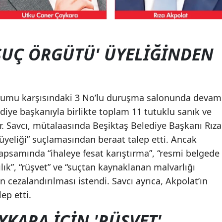
'SUÇ ÖRGÜTÜ' ÜYELİĞİNDEN
rumu karşısındaki 3 No’lu duruşma salonunda devam
ediye başkanıyla birlikte toplam 11 tutuklu sanık ve
r. Savcı, mütalaasında Beşiktaş Belediye Başkanı Rıza
üyeliği” suçlamasından beraat talep etti. Ancak
apsamında “ihaleye fesat karıştırma”, “resmi belgede
ıcılık”, “rüşvet” ve “suçtan kaynaklanan malvarlığı
 cezalandırılması istendi. Savcı ayrıca, Akpolat’ın
ep etti.
KARA İÇİN 'RÜŞVET'