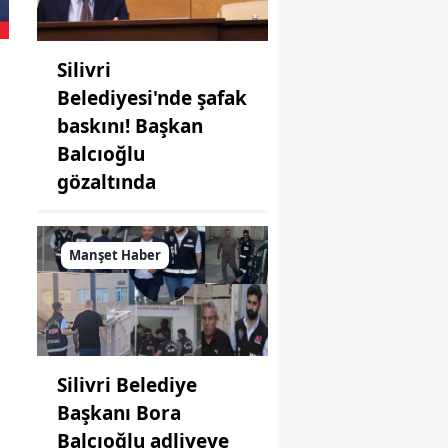
Silivri
Belediyesi'nde şafak
baskını! Başkan
Balcıoğlu
gözaltında
Manşet Haber
Silivri Belediye
Başkanı Bora
Balcıoğlu adliyeye