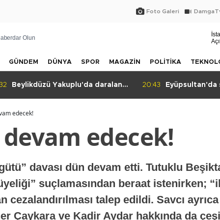
Foto Galeri
DamgaTv
İst
aberdar Olun
Açı
GÜNDEM
DÜNYA
SPOR
MAGAZİN
POLİTİKA
TEKNOL
20:43
Eyüpsultan'da sergiye davet
20:41
Halkın ded
evam edecek!
 devam edecek!
gütü” davası dün devam etti. Tutuklu Beşikt
üyeliği” suçlamasından beraat istenirken; “i
an cezalandırılması talep edildi. Savcı ayrıc
er Çaykara ve Kadir Aydar hakkında da çeşi