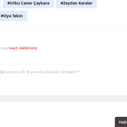
#Utku Caner Çaykara
#Zeydan Karalar
#Oya Tekin
veya
kayıt olabilirsiniz
.
 ilgili yorum yok, ilk yorumu siz yazın, tartışalım *