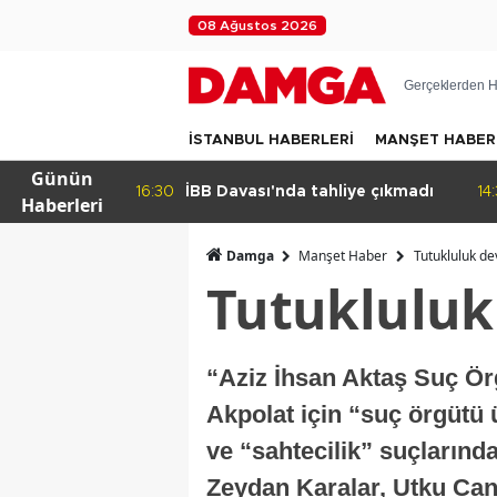
08 Ağustos 2026
Gerçeklerden H
İSTANBUL HABERLERİ
MANŞET HABER
Günün
a tahliye çıkmadı
14:32
Beylikdüzü Yakuplu'da daralan
Haberleri
sokak tepkisi!
Damga
Manşet Haber
Tutukluluk d
Tutukluluk
“Aziz İhsan Aktaş Suç Ör
Akpolat için “suç örgütü 
ve “sahtecilik” suçlarınd
Zeydan Karalar, Utku Can