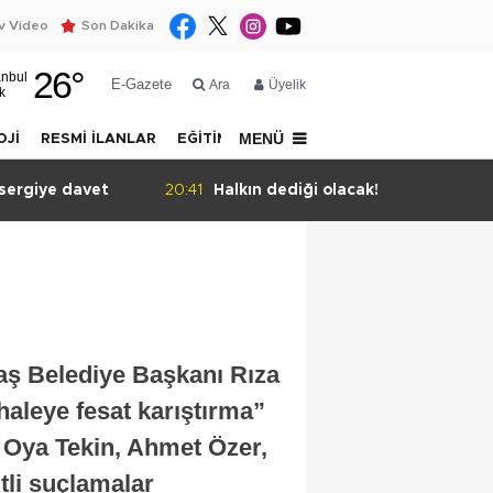
 Video
Son Dakika
26
°
anbul
E-Gazete
Ara
Üyelik
k
MENÜ
OJİ
RESMİ İLANLAR
EĞİTİM
YAZARLAR
İLETİŞİM
iği olacak!
20:39
Eren Ali Bingöl protesto edil
aş Belediye Başkanı Rıza
haleye fesat karıştırma”
a Oya Tekin, Ahmet Özer,
tli suçlamalar