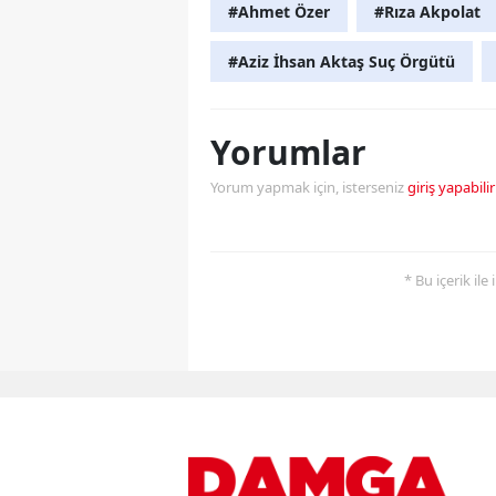
#Ahmet Özer
#Rıza Akpolat
#Aziz İhsan Aktaş Suç Örgütü
Yorumlar
Yorum yapmak için, isterseniz
giriş yapabilir
* Bu içerik ile