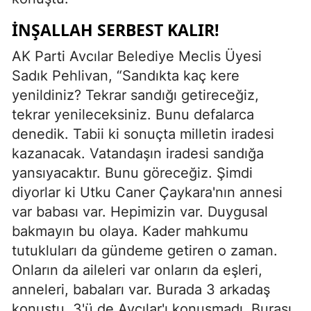
İNŞALLAH SERBEST KALIR!
AK Parti Avcılar Belediye Meclis Üyesi
Sadık Pehlivan, “Sandıkta kaç kere
yenildiniz? Tekrar sandığı getireceğiz,
tekrar yenileceksiniz. Bunu defalarca
denedik. Tabii ki sonuçta milletin iradesi
kazanacak. Vatandaşın iradesi sandığa
yansıyacaktır. Bunu göreceğiz. Şimdi
diyorlar ki Utku Caner Çaykara'nın annesi
var babası var. Hepimizin var. Duygusal
bakmayın bu olaya. Kader mahkumu
tutukluları da gündeme getiren o zaman.
Onların da aileleri var onların da eşleri,
anneleri, babaları var. Burada 3 arkadaş
konuştu, 3'ü de Avcılar'ı konuşmadı. Burası