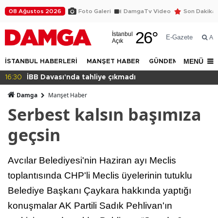
08 Ağustos 2026
Foto Galeri
DamgaTv Video
Son Dakika
26
°
İstanbul
E-Gazete
Ar
Açık
MENÜ
İSTANBUL HABERLERİ
MANŞET HABER
GÜNDEM
DÜNYA
14:32
Beylikdüzü Yakuplu'da daralan sokak tepkisi!
Damga
Manşet Haber
Serbest kalsın başımıza
geçsin
Avcılar Belediyesi'nin Haziran ayı Meclis
toplantısında CHP'li Meclis üyelerinin tutuklu
Belediye Başkanı Çaykara hakkında yaptığı
konuşmalar AK Partili Sadık Pehlivan'ın