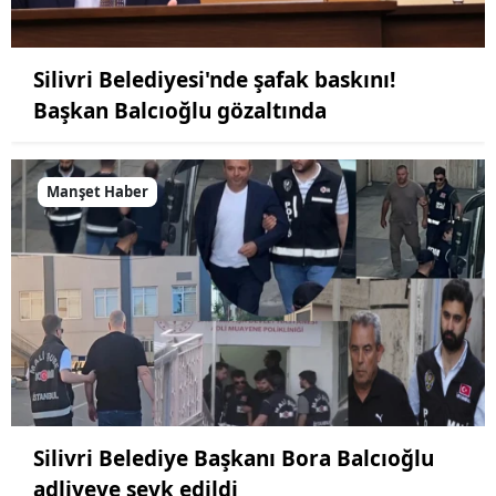
Silivri Belediyesi'nde şafak baskını!
Başkan Balcıoğlu gözaltında
Manşet Haber
Silivri Belediye Başkanı Bora Balcıoğlu
adliyeye sevk edildi