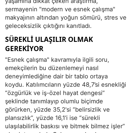
yaşamına dikkat çeken araştırma,
sermayenin "modern ve esnek çalışma"
makyajının altından yoğun sömürü, stres ve
geleceksizlik çıktığını kanıtladı.
SÜREKLI ULAŞILIR OLMAK
GEREKIYOR
"Esnek çalışma" kavramıyla ilgili soru,
emekçilerin bu düzenlemeyi nasıl
deneyimlediğine dair bir tablo ortaya
koydu. Katılımcıların yüzde 48,7’si esnekliği
“özgürlük ve iş-özel hayat dengesi”
şeklinde tanımlayıp olumlu biçimde
görürken, yüzde 35,2'si “belirsizlik ve
plansızlık”, yüzde 16,1'i ise “sürekli
ulaşılabilirlik baskısı ve bitmek bilmez işler”