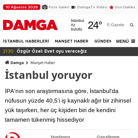
10 Ağustos 2026
Foto Galeri
DamgaTv Video
Son Dakika
İstanbul
24
°
E-Gazete
Az
A
bulutlu
MENÜ
İSTANBUL HABERLERİ
MANŞET HABER
GÜNDEM
DÜNYA
21:28
Erdoğan'ın cumhurbaşkanlığında 12. yılı
Damga
Manşet Haber
İstanbul yoruyor
İPA'nın son araştırmasına göre, İstanbul'da
nüfusun yüzde 40,5'i iş kaynaklı ağır bir zihinsel
yük taşırken, her üç kişiden biri de kendini
tamamen tükenmiş hissediyor
Yayınlanma
Güncellenme