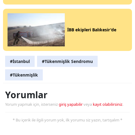
İBB ekipleri Balıkesir'de
#İstanbul
#Tükenmişlik Sendromu
#Tükenmişlik
Yorumlar
Yorum yapmak için, isterseniz
giriş yapabilir
veya
kayıt olabilirsiniz
.
* Bu içerik ile ilgili yorum yok, ilk yorumu siz yazın, tartışalım *