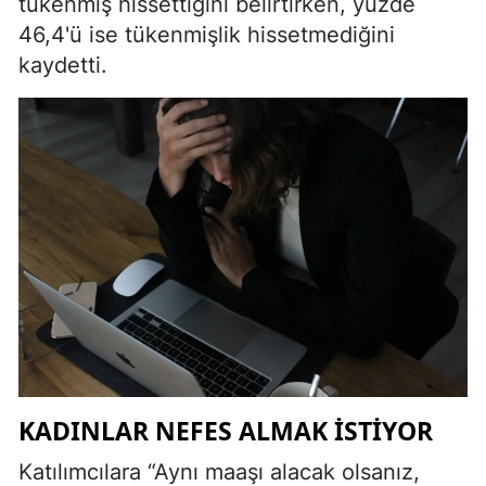
tükenmiş hissettiğini belirtirken, yüzde
46,4'ü ise tükenmişlik hissetmediğini
kaydetti.
KADINLAR NEFES ALMAK ISTIYOR
Katılımcılara “Aynı maaşı alacak olsanız,