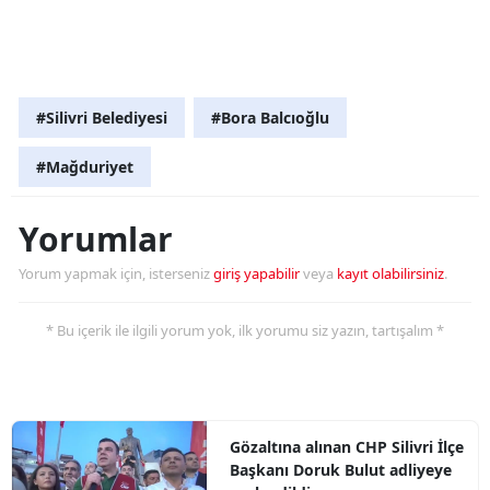
#Silivri Belediyesi
#Bora Balcıoğlu
#Mağduriyet
Yorumlar
Yorum yapmak için, isterseniz
giriş yapabilir
veya
kayıt olabilirsiniz
.
* Bu içerik ile ilgili yorum yok, ilk yorumu siz yazın, tartışalım *
Gözaltına alınan CHP Silivri İlçe
Başkanı Doruk Bulut adliyeye