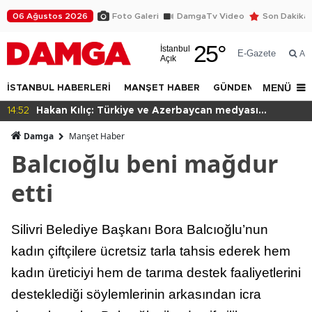
06 Ağustos 2026
Foto Galeri
DamgaTv Video
Son Dakika
25
°
İstanbul
E-Gazete
Ar
Açık
MENÜ
İSTANBUL HABERLERİ
MANŞET HABER
GÜNDEM
DÜNYA
11:48
Fatih tarihe sahip çıkıyor
Damga
Manşet Haber
Balcıoğlu beni mağdur
etti
Silivri Belediye Başkanı Bora Balcıoğlu’nun
kadın çiftçilere ücretsiz tarla tahsis ederek hem
kadın üreticiyi hem de tarıma destek faaliyetlerini
desteklediği söylemlerinin arkasından icra