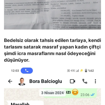
Bedelsiz olarak tahsis edilen tarlaya, kendi
tarlasını satarak masraf yapan kadın çiftçi
şimdi icra masraflarını nasıl ödeyeceğini
düşünüyor.