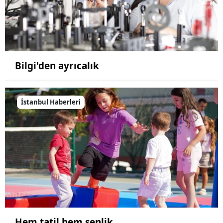
Bilgi'den ayrıcalık
İstanbul Haberleri
Hem tatil hem şenlik