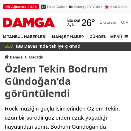
08 Ağustos 2026
Foto Galeri
DamgaTv Video
Son Dakika
26
°
İstanbul
E-Gazete
Ar
Açık
MENÜ
İSTANBUL HABERLERİ
MANŞET HABER
GÜNDEM
DÜNYA
16:30
İBB Davası'nda tahliye çıkmadı
Damga
Magazin
Özlem Tekin Bodrum
Gündoğan'da
görüntülendi
Rock müziğin güçlü isimlerinden Özlem Tekin,
uzun bir süredir gözlerden uzak yaşadığı
hayatından sonra Bodrum Gündoğan'da