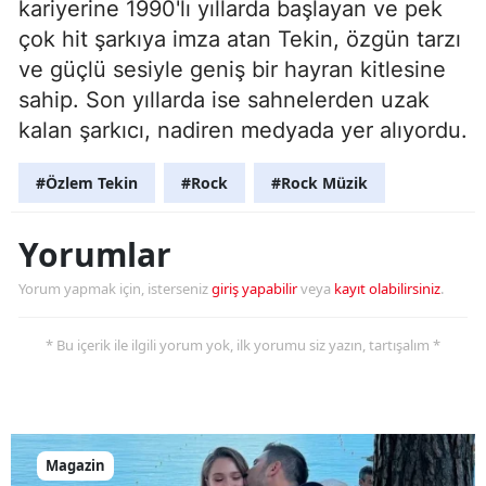
kariyerine 1990'lı yıllarda başlayan ve pek
çok hit şarkıya imza atan Tekin, özgün tarzı
ve güçlü sesiyle geniş bir hayran kitlesine
sahip. Son yıllarda ise sahnelerden uzak
kalan şarkıcı, nadiren medyada yer alıyordu.
#Özlem Tekin
#Rock
#Rock Müzik
Yorumlar
Yorum yapmak için, isterseniz
giriş yapabilir
veya
kayıt olabilirsiniz
.
* Bu içerik ile ilgili yorum yok, ilk yorumu siz yazın, tartışalım *
Magazin