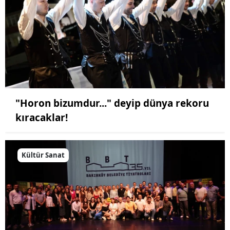
"Horon bizumdur..." deyip dünya rekoru
kıracaklar!
Kültür Sanat