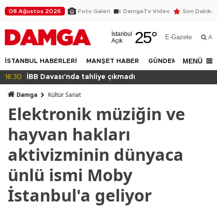
08 Ağustos 2026
Foto Galeri
DamgaTv Video
Son Dakika
25
°
İstanbul
E-Gazete
Ar
Açık
MENÜ
İSTANBUL HABERLERİ
MANŞET HABER
GÜNDEM
DÜNYA
avası'nda tahliye çıkmadı
14:32
Beylik
Damga
Kültür Sanat
Elektronik müziğin ve
hayvan hakları
aktivizminin dünyaca
ünlü ismi Moby
İstanbul'a geliyor