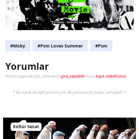
#Moby
#Psm Loves Summer
#Psm
Yorumlar
Yorum yapmak için, isterseniz
giriş yapabilir
veya
kayıt olabilirsiniz
.
* Bu içerik ile ilgili yorum yok, ilk yorumu siz yazın, tartışalım *
Kültür Sanat