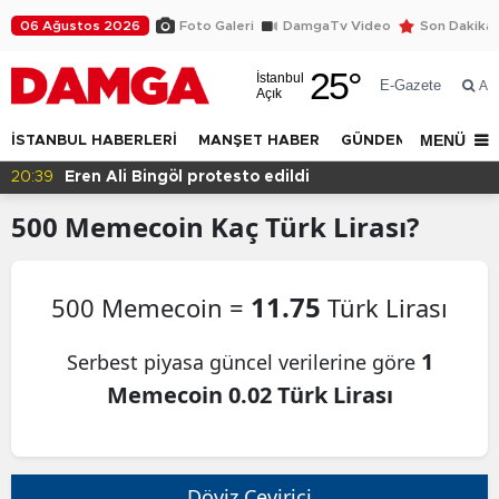
06 Ağustos 2026
Foto Galeri
DamgaTv Video
Son Dakika
25
°
İstanbul
E-Gazete
Ar
Açık
MENÜ
İSTANBUL HABERLERİ
MANŞET HABER
GÜNDEM
DÜNYA
20:39
Eren Ali Bingöl protesto edildi
500
Memecoin
Kaç Türk Lirası?
11.75
500 Memecoin =
Türk Lirası
1
Serbest piyasa güncel verilerine göre
Memecoin 0.02 Türk Lirası
Döviz Çevirici