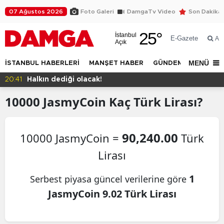
07 Ağustos 2026
Foto Galeri
DamgaTv Video
Son Dakika
25
°
İstanbul
E-Gazete
Ar
Açık
MENÜ
İSTANBUL HABERLERİ
MANŞET HABER
GÜNDEM
DÜNYA
20:41
Halkın dediği olacak!
10000
JasmyCoin
Kaç Türk Lirası?
90,240.00
10000 JasmyCoin =
Türk
Lirası
1
Serbest piyasa güncel verilerine göre
JasmyCoin 9.02 Türk Lirası