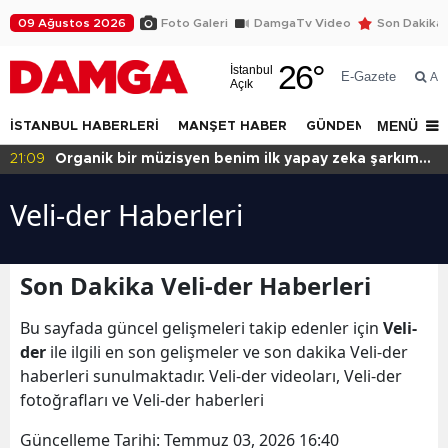
09 Ağustos 2026
Foto Galeri
DamgaTv Video
Son Dakika
26
°
İstanbul
E-Gazete
Ar
Açık
MENÜ
İSTANBUL HABERLERİ
MANŞET HABER
GÜNDEM
DÜNYA
21:09
Organik bir müzisyen benim ilk yapay zeka şarkım
için ne dedi?
Veli-der Haberleri
Son Dakika Veli-der Haberleri
Bu sayfada güncel gelişmeleri takip edenler için
Veli-
der
ile ilgili en son gelişmeler ve son dakika Veli-der
haberleri sunulmaktadır. Veli-der videoları, Veli-der
fotoğrafları ve Veli-der haberleri
Güncelleme Tarihi:
Temmuz 03, 2026 16:40