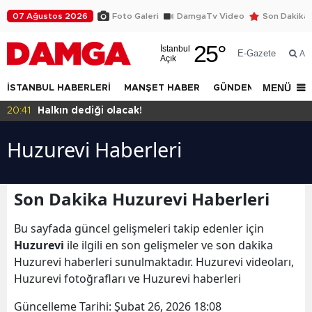
07 Ağustos 2026
Foto Galeri
DamgaTv Video
Son Dakika
25
°
İstanbul
E-Gazete
Ar
Açık
MENÜ
İSTANBUL HABERLERİ
MANŞET HABER
GÜNDEM
DÜNYA
20:41
Halkın dediği olacak!
Huzurevi Haberleri
Son Dakika Huzurevi Haberleri
Bu sayfada güncel gelişmeleri takip edenler için
Huzurevi
ile ilgili en son gelişmeler ve son dakika
Huzurevi haberleri sunulmaktadır. Huzurevi videoları,
Huzurevi fotoğrafları ve Huzurevi haberleri
Güncelleme Tarihi:
Şubat 26, 2026 18:08