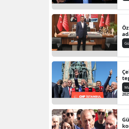
Öz
ad
G
Çe
te
Ma
202
Gü
ko