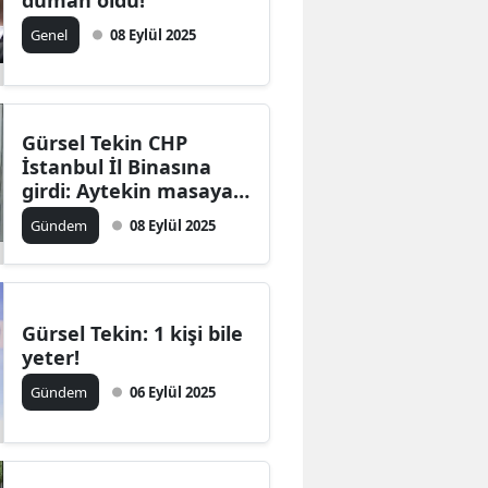
duman oldu!
Genel
08 Eylül 2025
Gürsel Tekin CHP
İstanbul İl Binasına
girdi: Aytekin masaya
vurarak hesap sordu
Gündem
08 Eylül 2025
Gürsel Tekin: 1 kişi bile
yeter!
Gündem
06 Eylül 2025