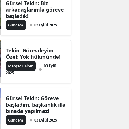
Gürsel Tekin: Biz
arkadaşlarımla göreve
başladık!
Gündem
05 Eylül 2025
Tekin: Görevdeyim
Özel: Yok hükmünde!
Manşet Haber
03 Eylül
2025
Gürsel Tekin: Göreve
başladım, başkanlık illa
binada yapılmaz!
Gündem
03 Eylül 2025