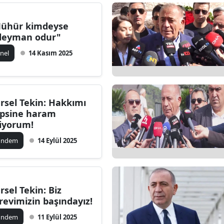
ühür kimdeyse
leyman odur"
nel
14 Kasım 2025
rsel Tekin: Hakkımı
psine haram
iyorum!
ündem
14 Eylül 2025
rsel Tekin: Biz
revimizin başındayız!
ündem
11 Eylül 2025