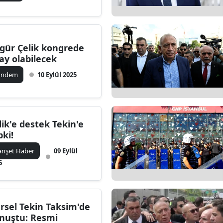
gür Çelik kongrede
ay olabilecek
ündem
10 Eylül 2025
lik'e destek Tekin'e
pki!
nşet Haber
09 Eylül
5
rsel Tekin Taksim'de
nuştu: Resmi