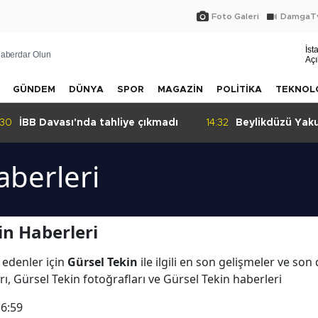
Foto Galeri
DamgaTv
İst
aberdar Olun
Açı
GÜNDEM
DÜNYA
SPOR
MAGAZİN
POLİTİKA
TEKNOL
:30
İBB Davası'nda tahliye çıkmadı
14:32
Beylikdüzü Yak
sokak tepkisi!
aberleri
in Haberleri
 edenler için
Gürsel Tekin
ile ilgili en son gelişmeler ve son
ı, Gürsel Tekin fotoğrafları ve Gürsel Tekin haberleri
16:59