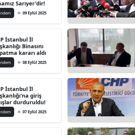
namız Sarıyer'dir!
ündem
09 Eylül 2025
P İstanbul İl
şkanlığı Binasını
patma kararı aldı
ündem
08 Eylül 2025
P İstanbul İl
şkanlığı'na giriş
kışlar durduruldu!
ündem
07 Eylül 2025