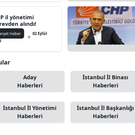
P il yönetimi
revden alındı!
nşet Haber
02 Eylül
5
ular
Aday
İstanbul İl Binası
Haberleri
Haberleri
İstanbul İl Yönetimi
İstanbul İl Başkanlığı
Haberleri
Haberleri