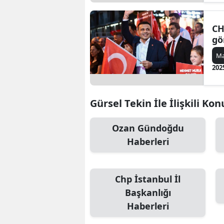
CH
gö
Ma
202
Gürsel Tekin İle İlişkili Kon
Ozan Gündoğdu
Haberleri
Chp İstanbul İl
Başkanlığı
Haberleri