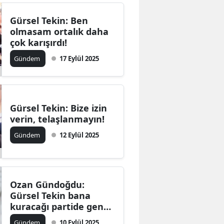
Gürsel Tekin: Ben
olmasam ortalık daha
çok karışırdı!
Gündem
17 Eylül 2025
Gürsel Tekin: Bize izin
verin, telaşlanmayın!
Gündem
12 Eylül 2025
Ozan Gündoğdu:
Gürsel Tekin bana
kuracağı partide genel
başkanlık teklif etti!
Gündem
10 Eylül 2025