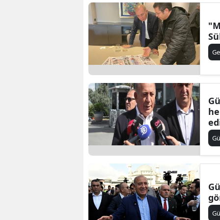
"M
Sü
Ge
Gü
he
ed
G
Gü
gö
G