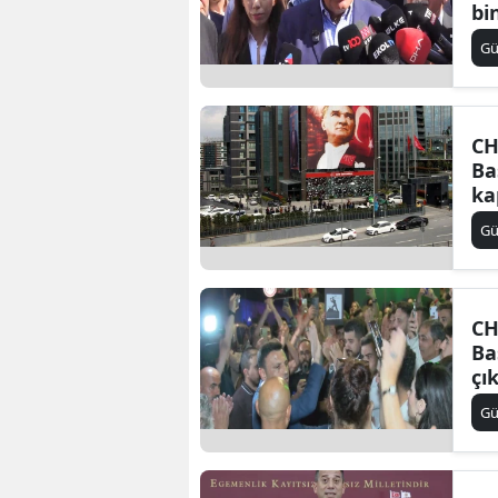
bi
G
CH
Ba
ka
G
CH
Ba
çı
G