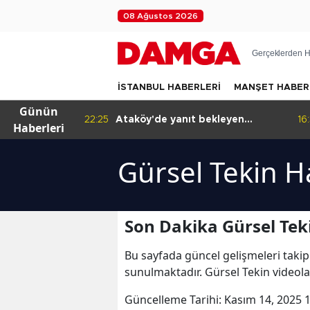
08 Ağustos 2026
Gerçeklerden H
İSTANBUL HABERLERİ
MANŞET HABER
Günün
rliği yapacak
22:25
Ataköy'de yanıt bekleyen
16
Haberleri
iddialar
Gürsel Tekin H
Son Dakika Gürsel Tek
Bu sayfada güncel gelişmeleri takip
sunulmaktadır. Gürsel Tekin videolar
Güncelleme Tarihi:
Kasım 14, 2025 