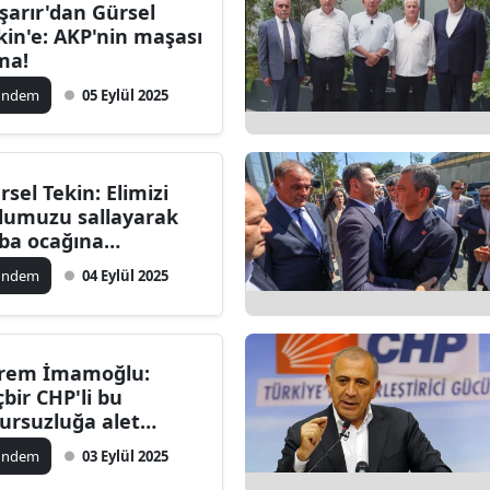
şarır'dan Gürsel
kin'e: AKP'nin maşası
ma!
ündem
05 Eylül 2025
rsel Tekin: Elimizi
lumuzu sallayarak
ba ocağına
deceğiz!
ündem
04 Eylül 2025
rem İmamoğlu:
çbir CHP'li bu
ursuzluğa alet
maz!
ündem
03 Eylül 2025