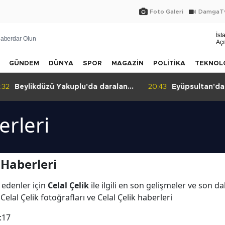
Foto Galeri
DamgaTv
İst
aberdar Olun
Açı
GÜNDEM
DÜNYA
SPOR
MAGAZİN
POLİTİKA
TEKNOL
:32
Beylikdüzü Yakuplu'da daralan
20:43
Eyüpsultan'da 
sokak tepkisi!
erleri
 Haberleri
 edenler için
Celal Çelik
ile ilgili en son gelişmeler ve son da
 Celal Çelik fotoğrafları ve Celal Çelik haberleri
:17