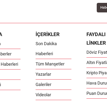
A
İÇERİKLER
FAYDALI
LİNKLER
m
Son Dakika
Döviz Fiyat
Haberleri
berler
Altın Fiyatl
Tüm Manşetler
 Haberleri
Kripto Piya
Yazarlar
Hava Dur
Galeriler
i
Puan Dur
Videolar