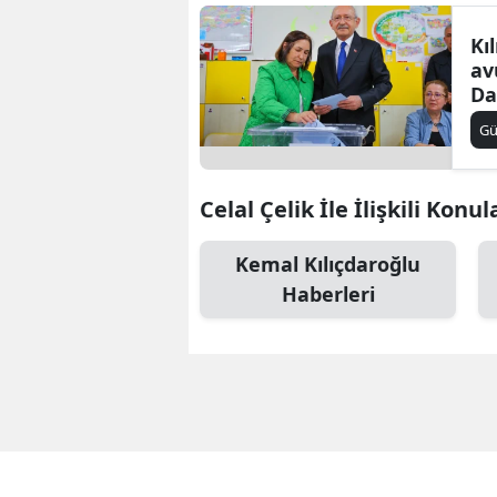
Kı
av
Da
G
Celal Çelik İle İlişkili Konul
Kemal Kılıçdaroğlu
Haberleri