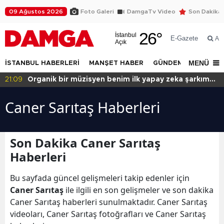
09 Ağustos 2026
Foto Galeri
DamgaTv Video
Son Dakika
26
°
İstanbul
E-Gazete
Ar
Açık
MENÜ
İSTANBUL HABERLERİ
MANŞET HABER
GÜNDEM
DÜNYA
21:09
Organik bir müzisyen benim ilk yapay zeka şarkım
için ne dedi?
Caner Sarıtaş Haberleri
Son Dakika Caner Sarıtaş
Haberleri
Bu sayfada güncel gelişmeleri takip edenler için
Caner Sarıtaş
ile ilgili en son gelişmeler ve son dakika
Caner Sarıtaş haberleri sunulmaktadır. Caner Sarıtaş
videoları, Caner Sarıtaş fotoğrafları ve Caner Sarıtaş