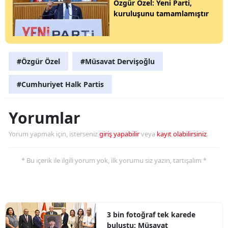
Özgür Özel: Yeni Parti,
kuruluşunu tamamlamıştır
#Özgür Özel
#Müsavat Dervişoğlu
#Cumhuriyet Halk Partis
Yorumlar
Yorum yapmak için, isterseniz
giriş yapabilir
veya
kayıt olabilirsiniz
.
* Bu içerik ile ilgili yorum yok, ilk yorumu siz yazın, tartışalım *
3 bin fotoğraf tek karede
buluştu: Müsavat