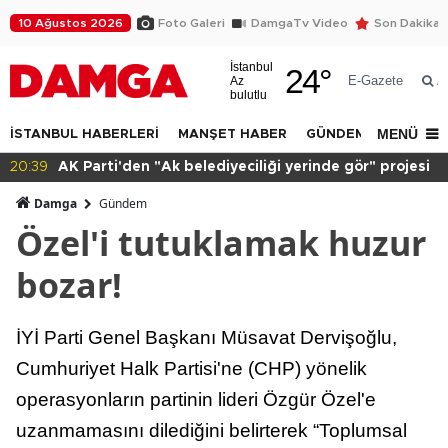
10 Ağustos 2026
Foto Galeri
DamgaTv Video
Son Dakika
İstanbul
24
°
E-Gazete
Az
A
bulutlu
MENÜ
İSTANBUL HABERLERİ
MANŞET HABER
GÜNDEM
DÜNYA
i
20:15
Sağlık çalışanı adalet istiyor!
Damga
Gündem
Özel'i tutuklamak huzur
bozar!
İYİ Parti Genel Başkanı Müsavat Dervişoğlu,
Cumhuriyet Halk Partisi'ne (CHP) yönelik
operasyonların partinin lideri Özgür Özel'e
uzanmamasını dilediğini belirterek “Toplumsal